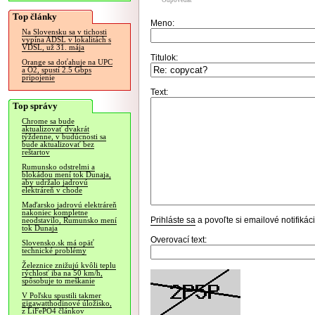
Odpovedať
Top články
Meno:
Na Slovensku sa v tichosti
vypína ADSL v lokalitách s
VDSL, už 31. mája
Titulok:
Orange sa doťahuje na UPC
a O2, spustí 2.5 Gbps
pripojenie
Text:
Top správy
Chrome sa bude
aktualizovať dvakrát
týždenne, v budúcnosti sa
bude aktualizovať bez
reštartov
Rumunsko odstrelmi a
blokádou mení tok Dunaja,
aby udržalo jadrovú
elektráreň v chode
Maďarsko jadrovú elektráreň
nakoniec kompletne
Prihláste sa
a povoľte si emailové notifiká
neodstavilo, Rumunsko mení
tok Dunaja
Overovací text:
Slovensko.sk má opäť
technické problémy
Železnice znižujú kvôli teplu
rýchlosť iba na 50 km/h,
spôsobuje to meškanie
V Poľsku spustili takmer
gigawatthodinové úložisko,
z LiFePO4 článkov