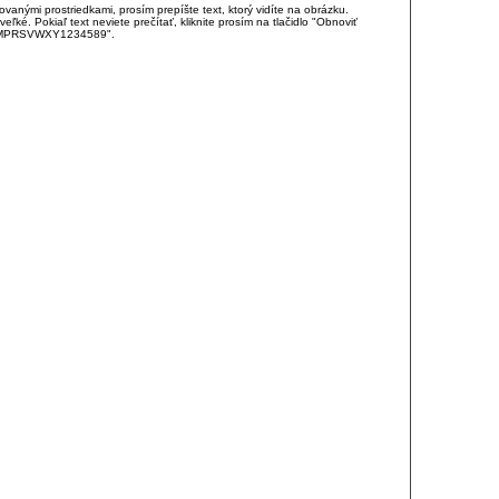
anými prostriedkami, prosím prepíšte text, ktorý vidíte na obrázku.
é. Pokiaľ text neviete prečítať, kliknite prosím na tlačidlo "Obnoviť
DJKMPRSVWXY1234589".