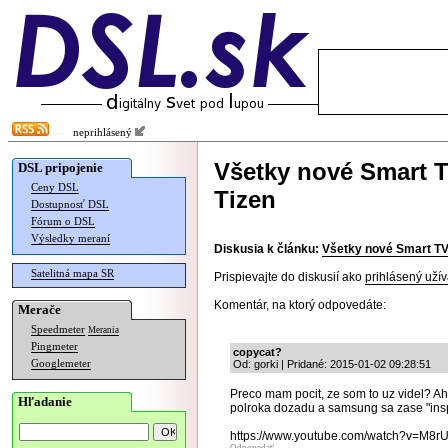
neprihlásený
Všetky nové Smart
DSL pripojenie
Ceny DSL
Tizen
Dostupnosť DSL
Fórum o DSL
Výsledky meraní
Diskusia k článku:
Všetky nové Smart T
Satelitná mapa SR
Prispievajte do diskusií ako
prihlásený užív
Komentár, na ktorý odpovedáte:
Merače
Speedmeter
Merania
Pingmeter
copycat?
Googlemeter
Od: gorki | Pridané: 2015-01-02 09:28:51
Preco mam pocit, ze som to uz videl? A
Hľadanie
polroka dozadu a samsung sa zase "inspi
https://www.youtube.com/watch?v=M8