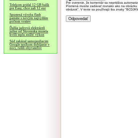
Pre overenie, že komentár sa nepridáva automatizov
Telekom pridal 12 GB balík
Písmená musíte zadávať rovnako ako na obrázku veľk
pre Easy, chce zaň 12 eur
obrázok". V texte sa používajú iba znaky "BC
Spustená výroba flash
pamäte s novým najvyšším
počtom vrstiev
Ďalšia jadrová elektráreň
južne od Slovenska musela
kvôli teplu znížiť výkon
Súd zakázal samojazdiacim
Google taxíkom dobíjanie v
noci, rušili obyvateľov