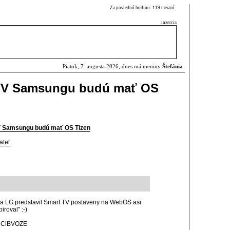
Za poslednú hodinu: 119 meraní
inzercia
Piatok, 7. augusta 2026, dnes má meniny
Štefánia
 TV Samsungu budú mať OS
V Samsungu budú mať OS Tizen
ateľ
.
ha LG predstavil Smart TV postaveny na WebOS asi
roval" :-)
rUCiBVOZE