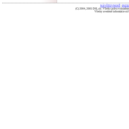
NÁVŠTEVNOSŤ
|
INZE
(C) 2004, 2005 DSL.sk | Všetky práva vyhradené
Všetky uvedené informácie sú b