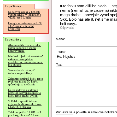
tuto fotku som dllllllho hladal...
Top články
nema (nemal, uz je zrusena) nikto.
Na Slovensku sa v tichosti
mega drahe. Lancejsie vysol spoji
vypína ADSL v lokalitách s
VDSL, už 31. mája
Skk. Bolo nas ale 8, net sme mal
boli casy..
Orange sa doťahuje na UPC
a O2, spustí 2.5 Gbps
Odpovedať
pripojenie
Top správy
Meno:
Alza nasadila dve novinky,
jednu užitočnú a jednu
kontroverznú
Titulok:
Maďarsko jadrovú elektráreň
nakoniec kompletne
neodstavilo, Rumunsko mení
Text:
tok Dunaja
Slovensko.sk má opäť
technické problémy
Železnice znižujú kvôli teplu
rýchlosť iba na 50 km/h,
spôsobuje to meškanie
Ďalšia jadrová elektráreň
južne od Slovenska musela
kvôli teplu znížiť výkon
V Poľsku spustili takmer
gigawatthodinové úložisko,
z LiFePO4 článkov
Prihláste sa
a povoľte si emailové notifiká
Telekom pridal 12 GB balík
pre Easy, chce zaň 12 eur