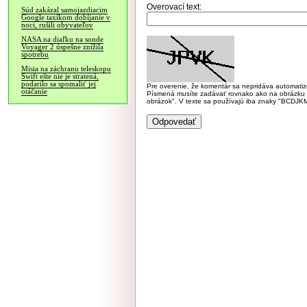
Overovací text:
Súd zakázal samojazdiacim
Google taxíkom dobíjanie v
noci, rušili obyvateľov
NASA na diaľku na sonde
Voyager 2 úspešne znížila
spotrebu
Misia na záchranu teleskopu
Swift ešte nie je stratená,
podarilo sa spomaliť jej
Pre overenie, že komentár sa nepridáva automatizov
otáčanie
Písmená musíte zadávať rovnako ako na obrázku veľk
obrázok". V texte sa používajú iba znaky "BC