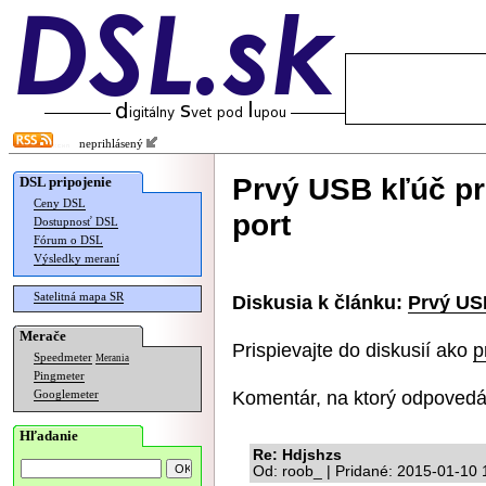
neprihlásený
Prvý USB kľúč pr
DSL pripojenie
Ceny DSL
port
Dostupnosť DSL
Fórum o DSL
Výsledky meraní
Satelitná mapa SR
Diskusia k článku:
Prvý US
Merače
Prispievajte do diskusií ako
p
Speedmeter
Merania
Pingmeter
Komentár, na ktorý odpovedá
Googlemeter
Hľadanie
Re: Hdjshzs
Od: roob_ | Pridané: 2015-01-10 