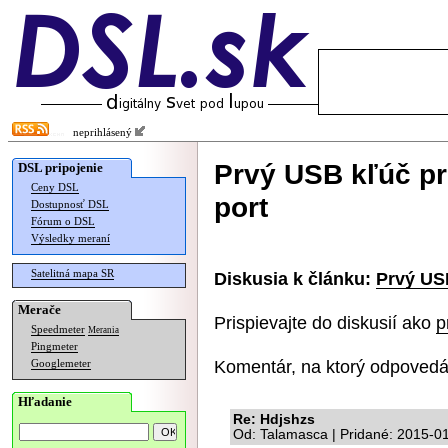
neprihlásený
Prvý USB kľúč pr
DSL pripojenie
Ceny DSL
port
Dostupnosť DSL
Fórum o DSL
Výsledky meraní
Satelitná mapa SR
Diskusia k článku:
Prvý US
Merače
Prispievajte do diskusií ako
p
Speedmeter
Merania
Pingmeter
Komentár, na ktorý odpovedá
Googlemeter
Hľadanie
Re: Hdjshzs
Od: Talamasca | Pridané: 2015-0