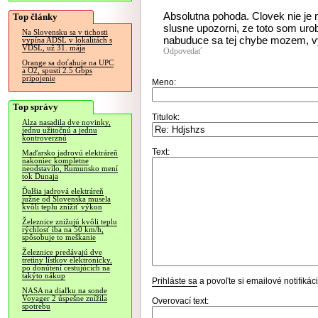
Absolutna pohoda. Clovek nie je 
Top články
slusne upozorni, ze toto som uro
Na Slovensku sa v tichosti
nabuduce sa tej chybe mozem, vyv
vypína ADSL v lokalitách s
VDSL, už 31. mája
Odpovedať
Orange sa doťahuje na UPC
a O2, spustí 2.5 Gbps
pripojenie
Meno:
Top správy
Titulok:
Alza nasadila dve novinky,
jednu užitočnú a jednu
kontroverznú
Text:
Maďarsko jadrovú elektráreň
nakoniec kompletne
neodstavilo, Rumunsko mení
tok Dunaja
Ďalšia jadrová elektráreň
južne od Slovenska musela
kvôli teplu znížiť výkon
Železnice znižujú kvôli teplu
rýchlosť iba na 50 km/h,
spôsobuje to meškanie
Železnice predávajú dve
tretiny lístkov elektronicky,
po donútení cestujúcich na
takýto nákup
Prihláste sa
a povoľte si emailové notifiká
NASA na diaľku na sonde
Voyager 2 úspešne znížila
Overovací text:
spotrebu