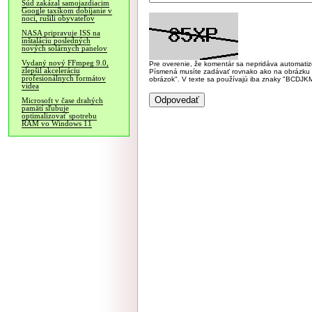
Súd zakázal samojazdiacim
Google taxíkom dobíjanie v
noci, rušili obyvateľov
NASA pripravuje ISS na
inštaláciu posledných
nových solárnych panelov
Vydaný nový FFmpeg 9.0,
Pre overenie, že komentár sa nepridáva automatizov
zlepšil akceleráciu
Písmená musíte zadávať rovnako ako na obrázku veľk
profesionálnych formátov
obrázok". V texte sa používajú iba znaky "BC
videa
Microsoft v čase drahých
pamätí sľubuje
optimalizovať spotrebu
RAM vo Windows 11