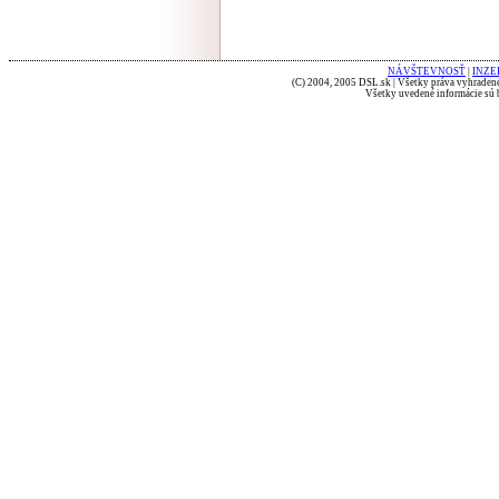
NÁVŠTEVNOSŤ
|
INZE
(C) 2004, 2005 DSL.sk | Všetky práva vyhradené
Všetky uvedené informácie sú b