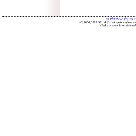
NÁVŠTEVNOSŤ
|
INZE
(C) 2004, 2005 DSL.sk | Všetky práva vyhradené
Všetky uvedené informácie sú b