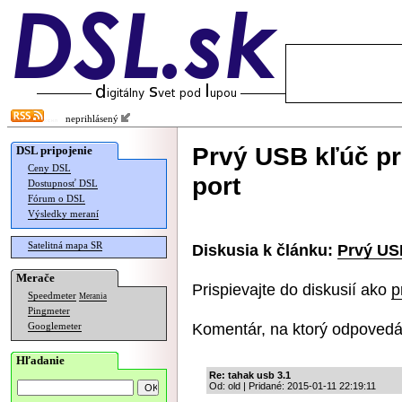
neprihlásený
Prvý USB kľúč pr
DSL pripojenie
Ceny DSL
port
Dostupnosť DSL
Fórum o DSL
Výsledky meraní
Satelitná mapa SR
Diskusia k článku:
Prvý US
Merače
Prispievajte do diskusií ako
p
Speedmeter
Merania
Pingmeter
Komentár, na ktorý odpovedá
Googlemeter
Hľadanie
Re: tahak usb 3.1
Od: old | Pridané: 2015-01-11 22:19:11