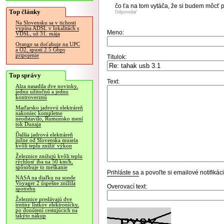
čo ťa na tom vytáča, že si budem môcť 
Top články
Odpovedať
Na Slovensku sa v tichosti
vypína ADSL v lokalitách s
Meno:
VDSL, už 31. mája
Orange sa doťahuje na UPC
a O2, spustí 2.5 Gbps
pripojenie
Titulok:
Top správy
Text:
Alza nasadila dve novinky,
jednu užitočnú a jednu
kontroverznú
Maďarsko jadrovú elektráreň
nakoniec kompletne
neodstavilo, Rumunsko mení
tok Dunaja
Ďalšia jadrová elektráreň
južne od Slovenska musela
kvôli teplu znížiť výkon
Železnice znižujú kvôli teplu
rýchlosť iba na 50 km/h,
spôsobuje to meškanie
Prihláste sa
a povoľte si emailové notifiká
NASA na diaľku na sonde
Voyager 2 úspešne znížila
Overovací text:
spotrebu
Železnice predávajú dve
tretiny lístkov elektronicky,
po donútení cestujúcich na
takýto nákup