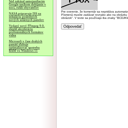
Súd zakázal samojazdiacim
Google taxíkom dobíjanie v
noci, rušili obyvateľov
Pre overenie, že komentár sa nepridáva automatizov
NASA pripravuje ISS na
Písmená musíte zadávať rovnako ako na obrázku veľk
inštaláciu posledných
obrázok". V texte sa používajú iba znaky "BC
nových solárnych panelov
Vydaný nový FFmpeg 9.0,
zlepšil akceleráciu
profesionálnych formátov
videa
Microsoft v čase drahých
pamätí sľubuje
optimalizovať spotrebu
RAM vo Windows 11