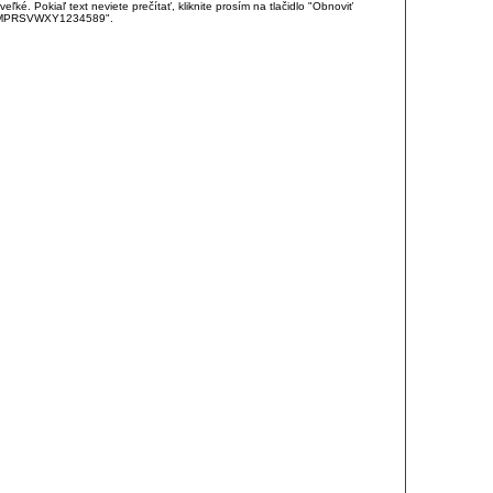
é. Pokiaľ text neviete prečítať, kliknite prosím na tlačidlo "Obnoviť
DJKMPRSVWXY1234589".