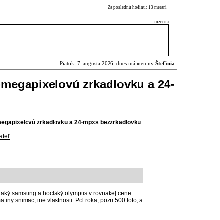
Za poslednú hodinu: 13 meraní
inzercia
Piatok, 7. augusta 2026, dnes má meniny
Štefánia
-megapixelovú zrkadlovku a 24-
megapixelovú zrkadlovku a 24-mpxs bezzrkadlovku
ateľ
.
ociaký samsung a hociaký olympus v rovnakej cene.
ny snimac, ine vlastnosti. Pol roka, pozri 500 foto, a