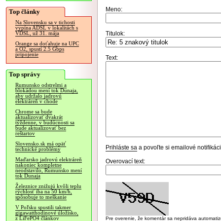
Meno:
Top články
Na Slovensku sa v tichosti
vypína ADSL v lokalitách s
Titulok:
VDSL, už 31. mája
Orange sa doťahuje na UPC
a O2, spustí 2.5 Gbps
pripojenie
Text:
Top správy
Rumunsko odstrelmi a
blokádou mení tok Dunaja,
aby udržalo jadrovú
elektráreň v chode
Chrome sa bude
aktualizovať dvakrát
týždenne, v budúcnosti sa
bude aktualizovať bez
reštartov
Slovensko.sk má opäť
Prihláste sa
a povoľte si emailové notifiká
technické problémy
Maďarsko jadrovú elektráreň
Overovací text:
nakoniec kompletne
neodstavilo, Rumunsko mení
tok Dunaja
Železnice znižujú kvôli teplu
rýchlosť iba na 50 km/h,
spôsobuje to meškanie
V Poľsku spustili takmer
gigawatthodinové úložisko,
z LiFePO4 článkov
Pre overenie, že komentár sa nepridáva automatizov