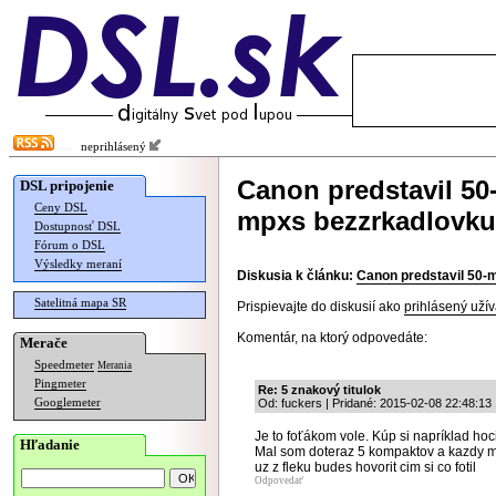
neprihlásený
Canon predstavil 50
DSL pripojenie
Ceny DSL
mpxs bezzrkadlovku
Dostupnosť DSL
Fórum o DSL
Výsledky meraní
Diskusia k článku:
Canon predstavil 50-
Satelitná mapa SR
Prispievajte do diskusií ako
prihlásený užív
Komentár, na ktorý odpovedáte:
Merače
Speedmeter
Merania
Pingmeter
Re: 5 znakový titulok
Googlemeter
Od: fuckers | Pridané: 2015-02-08 22:48:13
Je to foťákom vole. Kúp si napríklad h
Hľadanie
Mal som doteraz 5 kompaktov a kazdy ma i
uz z fleku budes hovorit cim si co fotil
Odpovedať