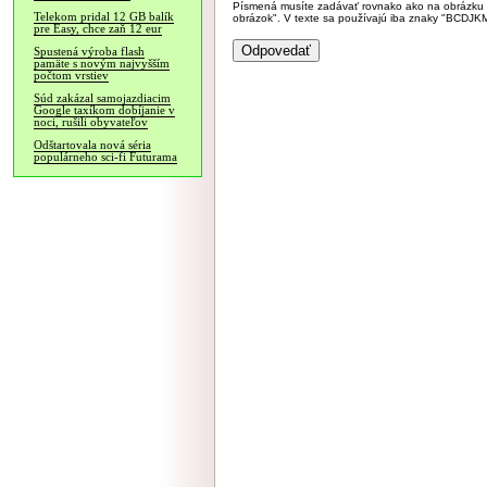
Písmená musíte zadávať rovnako ako na obrázku veľk
Telekom pridal 12 GB balík
obrázok". V texte sa používajú iba znaky "BC
pre Easy, chce zaň 12 eur
Spustená výroba flash
pamäte s novým najvyšším
počtom vrstiev
Súd zakázal samojazdiacim
Google taxíkom dobíjanie v
noci, rušili obyvateľov
Odštartovala nová séria
populárneho sci-fi Futurama