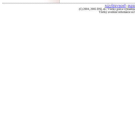
NÁVŠTEVNOSŤ
|
INZE
(C) 2004, 2005 DSL.sk | Všetky práva vyhradené
Všetky uvedené informácie sú b