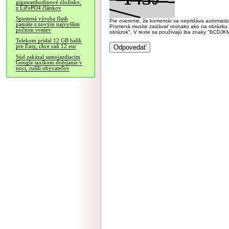
gigawatthodinové úložisko,
z LiFePO4 článkov
Spustená výroba flash
Pre overenie, že komentár sa nepridáva automatizov
pamäte s novým najvyšším
Písmená musíte zadávať rovnako ako na obrázku veľk
počtom vrstiev
obrázok". V texte sa používajú iba znaky "BC
Telekom pridal 12 GB balík
pre Easy, chce zaň 12 eur
Súd zakázal samojazdiacim
Google taxíkom dobíjanie v
noci, rušili obyvateľov