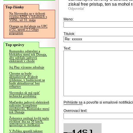
ziskal free pristup, ten sa mohol
Top články
Odpovedať
Na Slovensku sa v tichosti
vypína ADSL v lokalitách s
Meno:
VDSL, už 31. mája
Orange sa doťahuje na UPC
a O2, spustí 2.5 Gbps
pripojenie
Titulok:
Top správy
Text:
Rumunsko odstrelmi a
blokádou mení tok Dunaja,
aby udržalo jadrovú
elektráreň v chode
Joj Play výrazne zdražuje
Chrome sa bude
aktualizovať dvakrát
týždenne, v budúcnosti sa
bude aktualizovať bez
reštartov
Slovensko.sk má opäť
technické problémy
Prihláste sa
a povoľte si emailové notifiká
Maďarsko jadrovú elektráreň
nakoniec kompletne
neodstavilo, Rumunsko mení
Overovací text:
tok Dunaja
Železnice znižujú kvôli teplu
rýchlosť iba na 50 km/h,
spôsobuje to meškanie
V Poľsku spustili takmer