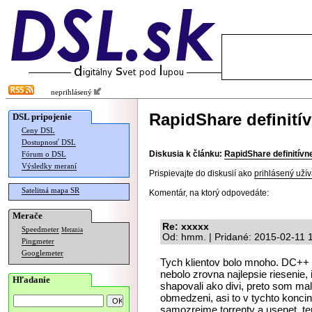
neprihlásený
RapidShare definití
DSL pripojenie
Ceny DSL
Dostupnosť DSL
Diskusia k článku:
RapidShare definitívn
Fórum o DSL
Výsledky meraní
Prispievajte do diskusií ako
prihlásený užív
Satelitná mapa SR
Komentár, na ktorý odpovedáte:
Merače
Re: xxxxx
Speedmeter
Merania
Od: hmm. | Pridané: 2015-02-11 
Pingmeter
Googlemeter
Tych klientov bolo mnoho. DC++ 
nebolo zrovna najlepsie riesenie,
Hľadanie
shapovali ako divi, preto som mal
obmedzeni, asi to v tychto konc
samozrejme torrenty a usenet, te