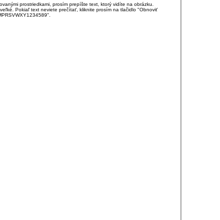
anými prostriedkami, prosím prepíšte text, ktorý vidíte na obrázku.
é. Pokiaľ text neviete prečítať, kliknite prosím na tlačidlo "Obnoviť
DJKMPRSVWXY1234589".