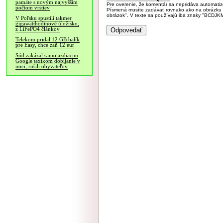
pamäte s novým najvyšším
Pre overenie, že komentár sa nepridáva automatizov
počtom vrstiev
Písmená musíte zadávať rovnako ako na obrázku veľk
obrázok". V texte sa používajú iba znaky "BC
V Poľsku spustili takmer
gigawatthodinové úložisko,
z LiFePO4 článkov
Telekom pridal 12 GB balík
pre Easy, chce zaň 12 eur
Súd zakázal samojazdiacim
Google taxíkom dobíjanie v
noci, rušili obyvateľov