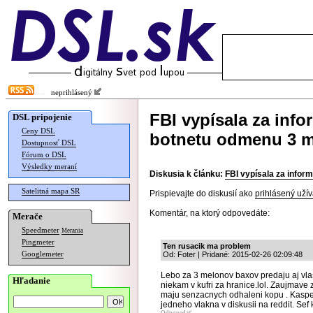
neprihlásený
FBI vypísala za info
DSL pripojenie
Ceny DSL
botnetu odmenu 3 m
Dostupnosť DSL
Fórum o DSL
Výsledky meraní
Diskusia k článku:
FBI vypísala za infor
Satelitná mapa SR
Prispievajte do diskusií ako
prihlásený užív
Komentár, na ktorý odpovedáte:
Merače
Speedmeter
Merania
Pingmeter
Ten rusacik ma problem
Googlemeter
Od: Foter | Pridané: 2015-02-26 02:09:48
Lebo za 3 melonov baxov predaju aj vlas
Hľadanie
niekam v kufri za hranice.lol. Zaujmave
maju senzacnych odhaleni kopu . Kaspers
jedneho vlakna v diskusii na reddit. Sef