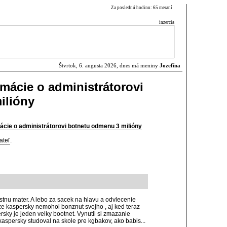
Za poslednú hodinu: 65 meraní
inzercia
Štvrtok, 6. augusta 2026, dnes má meniny
Jozefína
rmácie o administrátorovi
ilióny
mácie o administrátorovi botnetu odmenu 3 milióny
ateľ
.
tnu mater. A lebo za sacek na hlavu a odvlecenie
 ze kaspersky nemohol bonznut svojho , aj ked teraz
ky je jeden velky bootnet. Vynutil si zmazanie
 kaspersky studoval na skole pre kgbakov, ako babis...