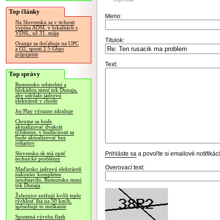
Odpovedať
Top články
Meno:
Na Slovensku sa v tichosti
vypína ADSL v lokalitách s
VDSL, už 31. mája
Titulok:
Orange sa doťahuje na UPC
a O2, spustí 2.5 Gbps
pripojenie
Text:
Top správy
Rumunsko odstrelmi a
blokádou mení tok Dunaja,
aby udržalo jadrovú
elektráreň v chode
Joj Play výrazne zdražuje
Chrome sa bude
aktualizovať dvakrát
týždenne, v budúcnosti sa
bude aktualizovať bez
reštartov
Prihláste sa
a povoľte si emailové notifiká
Slovensko.sk má opäť
technické problémy
Overovací text:
Maďarsko jadrovú elektráreň
nakoniec kompletne
neodstavilo, Rumunsko mení
tok Dunaja
Železnice znižujú kvôli teplu
rýchlosť iba na 50 km/h,
spôsobuje to meškanie
Spustená výroba flash