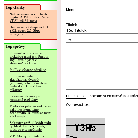
Top články
Meno:
Na Slovensku sa v tichosti
vypína ADSL v lokalitách s
VDSL, už 31. mája
Titulok:
Orange sa doťahuje na UPC
a O2, spustí 2.5 Gbps
pripojenie
Text:
Top správy
Rumunsko odstrelmi a
blokádou mení tok Dunaja,
aby udržalo jadrovú
elektráreň v chode
Joj Play výrazne zdražuje
Chrome sa bude
aktualizovať dvakrát
týždenne, v budúcnosti sa
bude aktualizovať bez
reštartov
Prihláste sa
a povoľte si emailové notifiká
Slovensko.sk má opäť
technické problémy
Overovací text:
Maďarsko jadrovú elektráreň
nakoniec kompletne
neodstavilo, Rumunsko mení
tok Dunaja
Železnice znižujú kvôli teplu
rýchlosť iba na 50 km/h,
spôsobuje to meškanie
V Poľsku spustili takmer