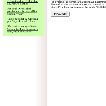
gigawatthodinové úložisko,
Pre overenie, že komentár sa nepridáva automatizov
z LiFePO4 článkov
Písmená musíte zadávať rovnako ako na obrázku veľk
obrázok". V texte sa používajú iba znaky "BC
Spustená výroba flash
pamäte s novým najvyšším
počtom vrstiev
Telekom pridal 12 GB balík
pre Easy, chce zaň 12 eur
Súd zakázal samojazdiacim
Google taxíkom dobíjanie v
noci, rušili obyvateľov