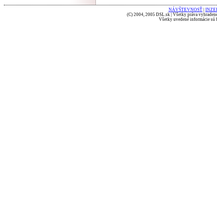
NÁVŠTEVNOSŤ
|
INZE
(C) 2004, 2005 DSL.sk | Všetky práva vyhradené
Všetky uvedené informácie sú b