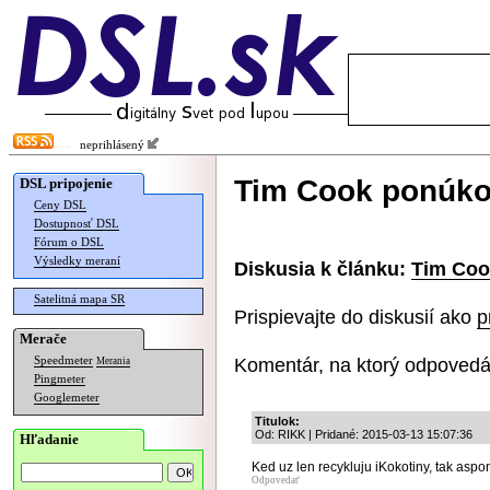
neprihlásený
Tim Cook ponúko
DSL pripojenie
Ceny DSL
Dostupnosť DSL
Fórum o DSL
Výsledky meraní
Diskusia k článku:
Tim Coo
Satelitná mapa SR
Prispievajte do diskusií ako
p
Merače
Komentár, na ktorý odpovedá
Speedmeter
Merania
Pingmeter
Googlemeter
Titulok:
Od: RIKK | Pridané: 2015-03-13 15:07:36
Hľadanie
Ked uz len recykluju iKokotiny, tak aspo
Odpovedať