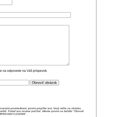
cie na odpovede na Váš príspevok.
anými prostriedkami, prosím prepíšte text, ktorý vidíte na obrázku.
é. Pokiaľ text neviete prečítať, kliknite prosím na tlačidlo "Obnoviť
DJKMPRSVWXY1234589".