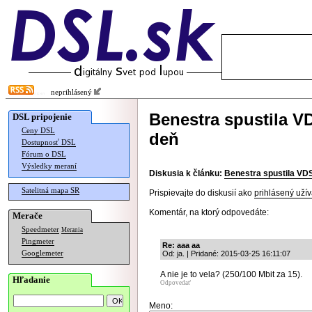
neprihlásený
Benestra spustila V
DSL pripojenie
Ceny DSL
deň
Dostupnosť DSL
Fórum o DSL
Výsledky meraní
Diskusia k článku:
Benestra spustila VD
Satelitná mapa SR
Prispievajte do diskusií ako
prihlásený užív
Komentár, na ktorý odpovedáte:
Merače
Speedmeter
Merania
Pingmeter
Re: aaa aa
Googlemeter
Od: ja. | Pridané: 2015-03-25 16:11:07
A nie je to vela? (250/100 Mbit za 15).
Hľadanie
Odpovedať
Meno: