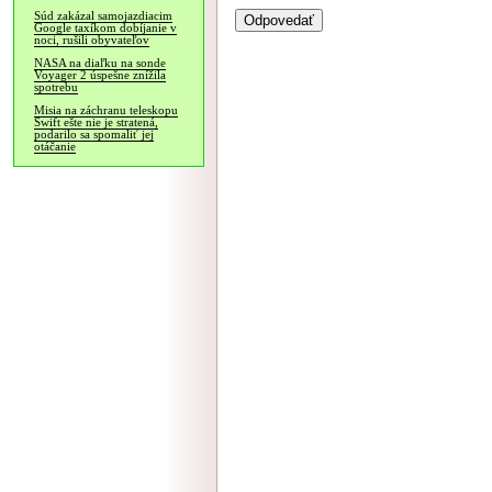
Súd zakázal samojazdiacim
Google taxíkom dobíjanie v
noci, rušili obyvateľov
NASA na diaľku na sonde
Voyager 2 úspešne znížila
spotrebu
Misia na záchranu teleskopu
Swift ešte nie je stratená,
podarilo sa spomaliť jej
otáčanie