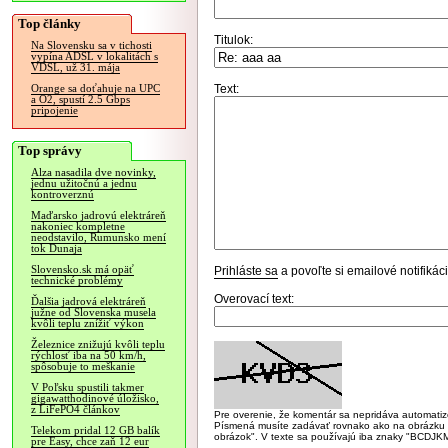
Top články
Titulok:
Na Slovensku sa v tichosti
vypína ADSL v lokalitách s
VDSL, už 31. mája
Text:
Orange sa doťahuje na UPC
a O2, spustí 2.5 Gbps
pripojenie
Top správy
Alza nasadila dve novinky,
jednu užitočnú a jednu
kontroverznú
Maďarsko jadrovú elektráreň
nakoniec kompletne
neodstavilo, Rumunsko mení
tok Dunaja
Slovensko.sk má opäť
Prihláste sa
a povoľte si emailové notifiká
technické problémy
Overovací text:
Ďalšia jadrová elektráreň
južne od Slovenska musela
kvôli teplu znížiť výkon
Železnice znižujú kvôli teplu
rýchlosť iba na 50 km/h,
spôsobuje to meškanie
V Poľsku spustili takmer
gigawatthodinové úložisko,
z LiFePO4 článkov
Pre overenie, že komentár sa nepridáva automatizov
Písmená musíte zadávať rovnako ako na obrázku veľk
Telekom pridal 12 GB balík
obrázok". V texte sa používajú iba znaky "BC
pre Easy, chce zaň 12 eur