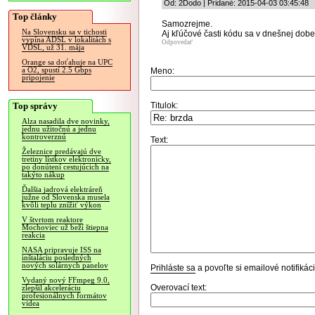
Od: 2Dodo | Pridané: 2015-04-03 03:45:48
Top články
Samozrejme.
Na Slovensku sa v tichosti
Aj kľúčové časti kódu sa v dnešnej dobe 
vypína ADSL v lokalitách s
Odpovedať
VDSL, už 31. mája
Orange sa doťahuje na UPC
a O2, spustí 2.5 Gbps
Meno:
pripojenie
Top správy
Titulok:
Alza nasadila dve novinky,
jednu užitočnú a jednu
kontroverznú
Text:
Železnice predávajú dve
tretiny lístkov elektronicky,
po donútení cestujúcich na
takýto nákup
Ďalšia jadrová elektráreň
južne od Slovenska musela
kvôli teplu znížiť výkon
V štvrtom reaktore
Mochoviec už beží štiepna
reakcia
NASA pripravuje ISS na
inštaláciu posledných
nových solárnych panelov
Prihláste sa
a povoľte si emailové notifiká
Vydaný nový FFmpeg 9.0,
Overovací text:
zlepšil akceleráciu
profesionálnych formátov
videa