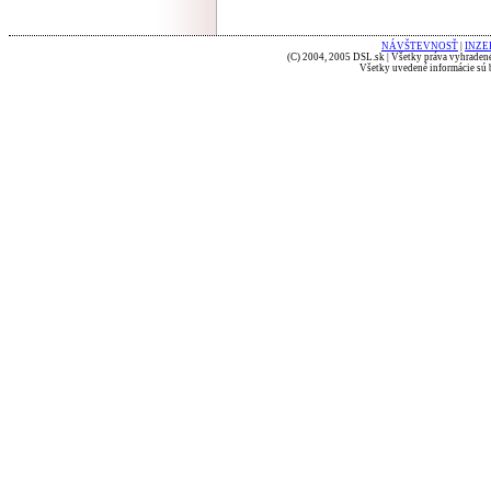
NÁVŠTEVNOSŤ
|
INZE
(C) 2004, 2005 DSL.sk | Všetky práva vyhradené
Všetky uvedené informácie sú b