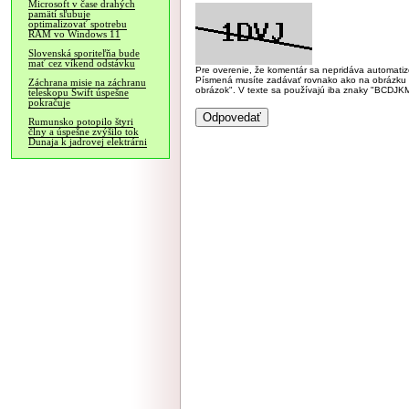
Microsoft v čase drahých
pamätí sľubuje
optimalizovať spotrebu
RAM vo Windows 11
Slovenská sporiteľňa bude
mať cez víkend odstávku
Pre overenie, že komentár sa nepridáva automatizov
Písmená musíte zadávať rovnako ako na obrázku veľk
Záchrana misie na záchranu
obrázok". V texte sa používajú iba znaky "BC
teleskopu Swift úspešne
pokračuje
Rumunsko potopilo štyri
člny a úspešne zvýšilo tok
Dunaja k jadrovej elektrárni