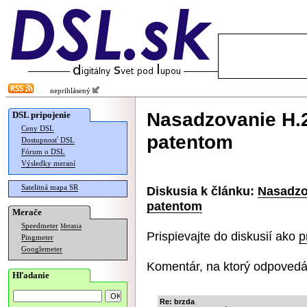
neprihlásený
Nasadzovanie H.2
DSL pripojenie
Ceny DSL
patentom
Dostupnosť DSL
Fórum o DSL
Výsledky meraní
Satelitná mapa SR
Diskusia k článku:
Nasadzov
patentom
Merače
Speedmeter
Merania
Prispievajte do diskusií ako
p
Pingmeter
Googlemeter
Komentár, na ktorý odpovedá
Hľadanie
Re: brzda