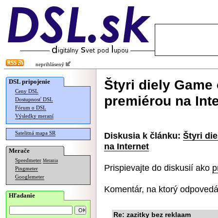
neprihlásený
Štyri diely Game 
DSL pripojenie
Ceny DSL
premiérou na Int
Dostupnosť DSL
Fórum o DSL
Výsledky meraní
Satelitná mapa SR
Diskusia k článku:
Štyri di
na Internet
Merače
Speedmeter
Merania
Prispievajte do diskusií ako
p
Pingmeter
Googlemeter
Komentár, na ktorý odpovedá
Hľadanie
Re: zazitky bez reklaam