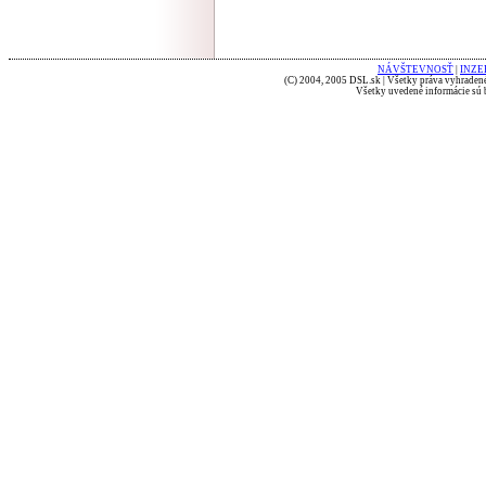
NÁVŠTEVNOSŤ
|
INZE
(C) 2004, 2005 DSL.sk | Všetky práva vyhradené
Všetky uvedené informácie sú b