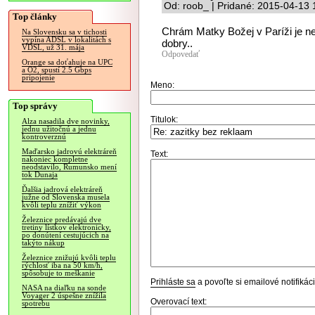
Od: roob_ | Pridané: 2015-04-13 
Top články
Chrám Matky Božej v Paríži je nec
Na Slovensku sa v tichosti
vypína ADSL v lokalitách s
dobry..
VDSL, už 31. mája
Odpovedať
Orange sa doťahuje na UPC
a O2, spustí 2.5 Gbps
pripojenie
Meno:
Top správy
Titulok:
Alza nasadila dve novinky,
jednu užitočnú a jednu
kontroverznú
Maďarsko jadrovú elektráreň
Text:
nakoniec kompletne
neodstavilo, Rumunsko mení
tok Dunaja
Ďalšia jadrová elektráreň
južne od Slovenska musela
kvôli teplu znížiť výkon
Železnice predávajú dve
tretiny lístkov elektronicky,
po donútení cestujúcich na
takýto nákup
Železnice znižujú kvôli teplu
rýchlosť iba na 50 km/h,
spôsobuje to meškanie
Prihláste sa
a povoľte si emailové notifiká
NASA na diaľku na sonde
Voyager 2 úspešne znížila
Overovací text:
spotrebu