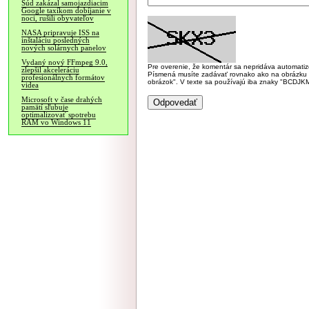
Súd zakázal samojazdiacim
Google taxíkom dobíjanie v
noci, rušili obyvateľov
NASA pripravuje ISS na
inštaláciu posledných
nových solárnych panelov
Vydaný nový FFmpeg 9.0,
Pre overenie, že komentár sa nepridáva automatizov
zlepšil akceleráciu
Písmená musíte zadávať rovnako ako na obrázku veľk
profesionálnych formátov
obrázok". V texte sa používajú iba znaky "BC
videa
Microsoft v čase drahých
pamätí sľubuje
optimalizovať spotrebu
RAM vo Windows 11