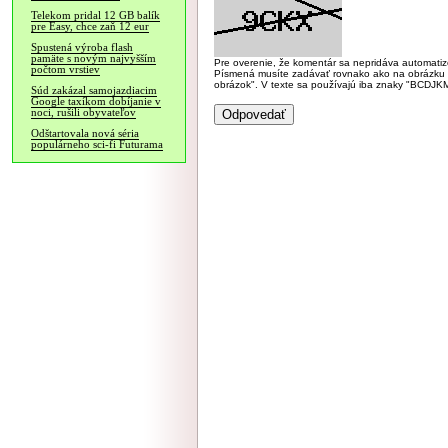
Telekom pridal 12 GB balík
pre Easy, chce zaň 12 eur
Spustená výroba flash
pamäte s novým najvyšším
Pre overenie, že komentár sa nepridáva automatizov
počtom vrstiev
Písmená musíte zadávať rovnako ako na obrázku veľk
obrázok". V texte sa používajú iba znaky "BC
Súd zakázal samojazdiacim
Google taxíkom dobíjanie v
noci, rušili obyvateľov
Odštartovala nová séria
populárneho sci-fi Futurama