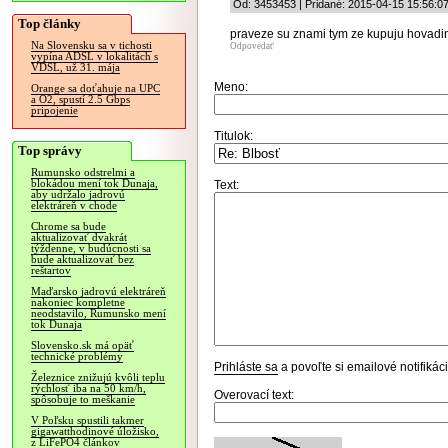
Od: 3453453 | Pridané: 2015-04-15 15:56:0
Top články
praveze su znami tym ze kupuju hovadin
Na Slovensku sa v tichosti
Odpovedať
vypína ADSL v lokalitách s
VDSL, už 31. mája
Meno:
Orange sa doťahuje na UPC
a O2, spustí 2.5 Gbps
pripojenie
Titulok:
Top správy
Rumunsko odstrelmi a
blokádou mení tok Dunaja,
Text:
aby udržalo jadrovú
elektráreň v chode
Chrome sa bude
aktualizovať dvakrát
týždenne, v budúcnosti sa
bude aktualizovať bez
reštartov
Maďarsko jadrovú elektráreň
nakoniec kompletne
neodstavilo, Rumunsko mení
tok Dunaja
Slovensko.sk má opäť
technické problémy
Prihláste sa
a povoľte si emailové notifiká
Železnice znižujú kvôli teplu
rýchlosť iba na 50 km/h,
Overovací text:
spôsobuje to meškanie
V Poľsku spustili takmer
gigawatthodinové úložisko,
z LiFePO4 článkov