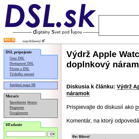
neprihlásený
Výdrž Apple Watc
DSL pripojenie
Ceny DSL
doplnkový nára
Dostupnosť DSL
Fórum o DSL
Výsledky meraní
Satelitná mapa SR
Diskusia k článku:
Výdrž A
náramok
Merače
Speedmeter
Merania
Prispievajte do diskusií ako
p
Pingmeter
Googlemeter
Komentár, na ktorý odpovedá
Hľadanie
Re: Blbosť