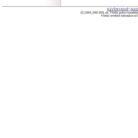
NÁVŠTEVNOSŤ
|
INZE
(C) 2004, 2005 DSL.sk | Všetky práva vyhradené
Všetky uvedené informácie sú b