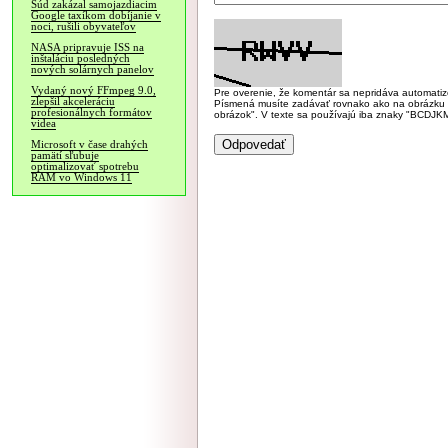
Súd zakázal samojazdiacim
Google taxíkom dobíjanie v
noci, rušili obyvateľov
NASA pripravuje ISS na
inštaláciu posledných
nových solárnych panelov
Vydaný nový FFmpeg 9.0,
Pre overenie, že komentár sa nepridáva automatizov
zlepšil akceleráciu
Písmená musíte zadávať rovnako ako na obrázku veľk
profesionálnych formátov
obrázok". V texte sa používajú iba znaky "BC
videa
Microsoft v čase drahých
pamätí sľubuje
optimalizovať spotrebu
RAM vo Windows 11