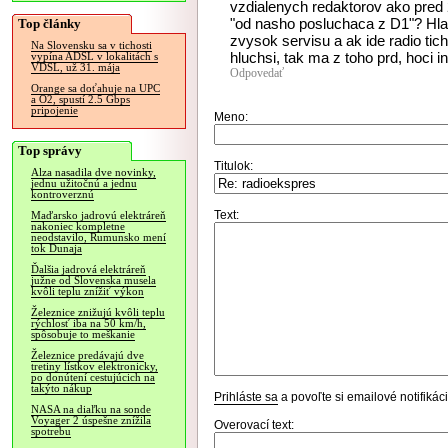
vzdialenych redaktorov ako pred 
"od nasho posluchaca z D1"? Hlas
Top články
zvysok servisu a ak ide radio tich
Na Slovensku sa v tichosti
hluchsi, tak ma z toho prd, hoci 
vypína ADSL v lokalitách s
VDSL, už 31. mája
Odpovedať
Orange sa doťahuje na UPC
a O2, spustí 2.5 Gbps
pripojenie
Meno:
Top správy
Titulok:
Alza nasadila dve novinky,
jednu užitočnú a jednu
kontroverznú
Text:
Maďarsko jadrovú elektráreň
nakoniec kompletne
neodstavilo, Rumunsko mení
tok Dunaja
Ďalšia jadrová elektráreň
južne od Slovenska musela
kvôli teplu znížiť výkon
Železnice znižujú kvôli teplu
rýchlosť iba na 50 km/h,
spôsobuje to meškanie
Železnice predávajú dve
tretiny lístkov elektronicky,
po donútení cestujúcich na
takýto nákup
Prihláste sa
a povoľte si emailové notifiká
NASA na diaľku na sonde
Voyager 2 úspešne znížila
Overovací text:
spotrebu