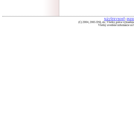
NÁVŠTEVNOSŤ
|
INZE
(C) 2004, 2005 DSL.sk | Všetky práva vyhradené
Všetky uvedené informácie sú b