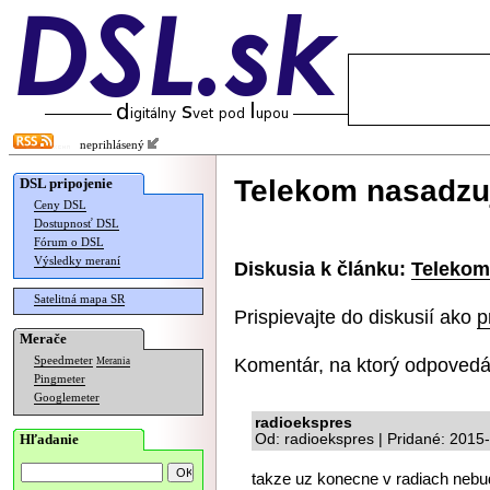
neprihlásený
Telekom nasadzuj
DSL pripojenie
Ceny DSL
Dostupnosť DSL
Fórum o DSL
Výsledky meraní
Diskusia k článku:
Telekom 
Satelitná mapa SR
Prispievajte do diskusií ako
p
Merače
Komentár, na ktorý odpovedá
Speedmeter
Merania
Pingmeter
Googlemeter
radioekspres
Hľadanie
Od: radioekspres | Pridané: 2015
takze uz konecne v radiach nebu