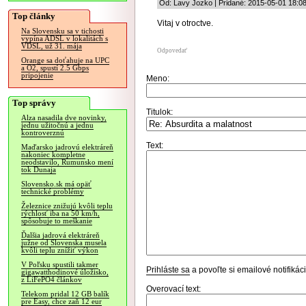
Od: Lavy Jozko | Pridané: 2015-05-01 18:0
Top články
Vitaj v otroctve.
Na Slovensku sa v tichosti
vypína ADSL v lokalitách s
VDSL, už 31. mája
Odpovedať
Orange sa doťahuje na UPC
a O2, spustí 2.5 Gbps
pripojenie
Meno:
Top správy
Titulok:
Alza nasadila dve novinky,
jednu užitočnú a jednu
kontroverznú
Text:
Maďarsko jadrovú elektráreň
nakoniec kompletne
neodstavilo, Rumunsko mení
tok Dunaja
Slovensko.sk má opäť
technické problémy
Železnice znižujú kvôli teplu
rýchlosť iba na 50 km/h,
spôsobuje to meškanie
Ďalšia jadrová elektráreň
južne od Slovenska musela
kvôli teplu znížiť výkon
V Poľsku spustili takmer
Prihláste sa
a povoľte si emailové notifiká
gigawatthodinové úložisko,
z LiFePO4 článkov
Overovací text:
Telekom pridal 12 GB balík
pre Easy, chce zaň 12 eur