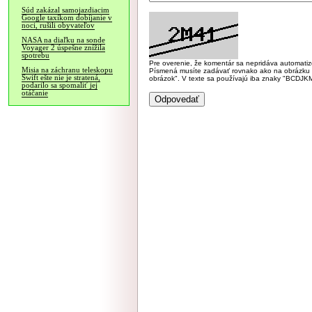
Súd zakázal samojazdiacim
Google taxíkom dobíjanie v
noci, rušili obyvateľov
NASA na diaľku na sonde
Voyager 2 úspešne znížila
spotrebu
Pre overenie, že komentár sa nepridáva automatizov
Misia na záchranu teleskopu
Písmená musíte zadávať rovnako ako na obrázku veľk
Swift ešte nie je stratená,
obrázok". V texte sa používajú iba znaky "BC
podarilo sa spomaliť jej
otáčanie