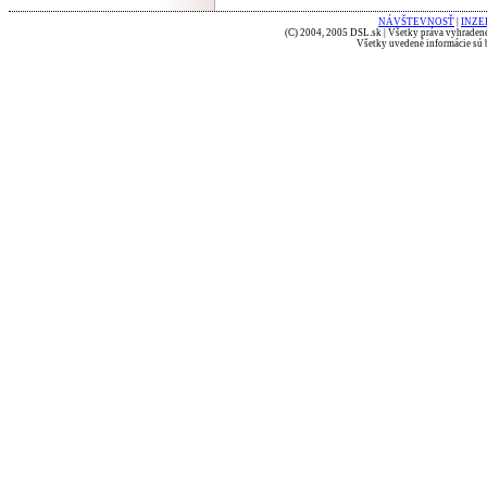
NÁVŠTEVNOSŤ
|
INZE
(C) 2004, 2005 DSL.sk | Všetky práva vyhradené
Všetky uvedené informácie sú b