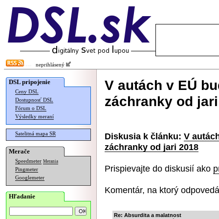
neprihlásený
V autách v EÚ b
DSL pripojenie
Ceny DSL
záchranky od jar
Dostupnosť DSL
Fórum o DSL
Výsledky meraní
Satelitná mapa SR
Diskusia k článku:
V autác
záchranky od jari 2018
Merače
Speedmeter
Merania
Prispievajte do diskusií ako
p
Pingmeter
Googlemeter
Komentár, na ktorý odpovedá
Hľadanie
Re: Absurdita a malatnost