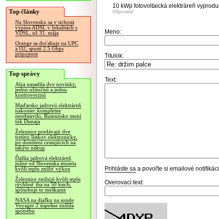
10 kWp fotovoltaická elektráreň vyprodu
Top články
Odpovedať
Na Slovensku sa v tichosti
vypína ADSL v lokalitách s
Meno:
VDSL, už 31. mája
Orange sa doťahuje na UPC
a O2, spustí 2.5 Gbps
pripojenie
Titulok:
Top správy
Text:
Alza nasadila dve novinky,
jednu užitočnú a jednu
kontroverznú
Maďarsko jadrovú elektráreň
nakoniec kompletne
neodstavilo, Rumunsko mení
tok Dunaja
Železnice predávajú dve
tretiny lístkov elektronicky,
po donútení cestujúcich na
takýto nákup
Ďalšia jadrová elektráreň
južne od Slovenska musela
Prihláste sa
a povoľte si emailové notifiká
kvôli teplu znížiť výkon
Železnice znižujú kvôli teplu
Overovací text:
rýchlosť iba na 50 km/h,
spôsobuje to meškanie
NASA na diaľku na sonde
Voyager 2 úspešne znížila
spotrebu