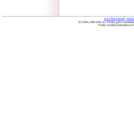
NÁVŠTEVNOSŤ
|
INZE
(C) 2004, 2005 DSL.sk | Všetky práva vyhradené
Všetky uvedené informácie sú b