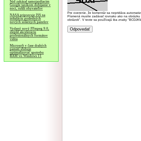
Súd zakázal samojazdiacim
Google taxíkom dobíjanie v
noci, rušili obyvateľov
Pre overenie, že komentár sa nepridáva automatizov
NASA pripravuje ISS na
Písmená musíte zadávať rovnako ako na obrázku veľk
inštaláciu posledných
obrázok". V texte sa používajú iba znaky "BC
nových solárnych panelov
Vydaný nový FFmpeg 9.0,
zlepšil akceleráciu
profesionálnych formátov
videa
Microsoft v čase drahých
pamätí sľubuje
optimalizovať spotrebu
RAM vo Windows 11