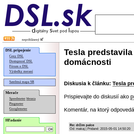
neprihlásený
Tesla predstavila
DSL pripojenie
Ceny DSL
domácnosti
Dostupnosť DSL
Fórum o DSL
Výsledky meraní
Satelitná mapa SR
Diskusia k článku:
Tesla pr
Merače
Prispievajte do diskusií ako
p
Speedmeter
Merania
Pingmeter
Komentár, na ktorý odpovedá
Googlemeter
Hľadanie
Re: držim palce
Od: makaj | Pridané: 2015-05-01 14:50:20