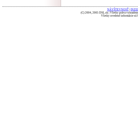
NÁVŠTEVNOSŤ
|
INZE
(C) 2004, 2005 DSL.sk | Všetky práva vyhradené
Všetky uvedené informácie sú b