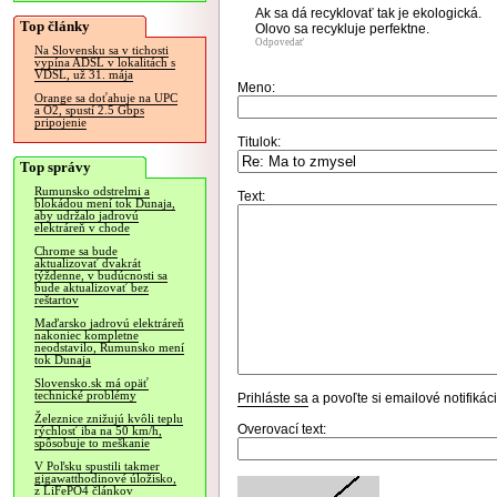
Ak sa dá recyklovať tak je ekologická.
Top články
Olovo sa recykluje perfektne.
Odpovedať
Na Slovensku sa v tichosti
vypína ADSL v lokalitách s
VDSL, už 31. mája
Meno:
Orange sa doťahuje na UPC
a O2, spustí 2.5 Gbps
pripojenie
Titulok:
Top správy
Rumunsko odstrelmi a
Text:
blokádou mení tok Dunaja,
aby udržalo jadrovú
elektráreň v chode
Chrome sa bude
aktualizovať dvakrát
týždenne, v budúcnosti sa
bude aktualizovať bez
reštartov
Maďarsko jadrovú elektráreň
nakoniec kompletne
neodstavilo, Rumunsko mení
tok Dunaja
Slovensko.sk má opäť
technické problémy
Prihláste sa
a povoľte si emailové notifiká
Železnice znižujú kvôli teplu
Overovací text:
rýchlosť iba na 50 km/h,
spôsobuje to meškanie
V Poľsku spustili takmer
gigawatthodinové úložisko,
z LiFePO4 článkov