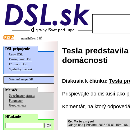
neprihlásený
Tesla predstavila
DSL pripojenie
Ceny DSL
domácnosti
Dostupnosť DSL
Fórum o DSL
Výsledky meraní
Satelitná mapa SR
Diskusia k článku:
Tesla pr
Merače
Prispievajte do diskusií ako
p
Speedmeter
Merania
Pingmeter
Komentár, na ktorý odpovedá
Googlemeter
Hľadanie
Re: Ma to zmysel
Od: go usa | Pridané: 2015-05-01 15:49:06