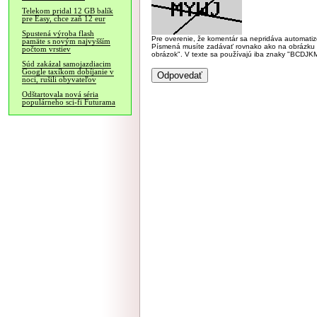
Telekom pridal 12 GB balík
pre Easy, chce zaň 12 eur
Spustená výroba flash
Pre overenie, že komentár sa nepridáva automatizov
pamäte s novým najvyšším
Písmená musíte zadávať rovnako ako na obrázku veľk
počtom vrstiev
obrázok". V texte sa používajú iba znaky "BC
Súd zakázal samojazdiacim
Google taxíkom dobíjanie v
noci, rušili obyvateľov
Odštartovala nová séria
populárneho sci-fi Futurama