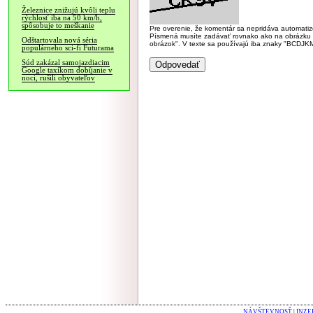
Železnice znižujú kvôli teplu
rýchlosť iba na 50 km/h,
spôsobuje to meškanie
Pre overenie, že komentár sa nepridáva automatizov
Písmená musíte zadávať rovnako ako na obrázku veľk
Odštartovala nová séria
obrázok". V texte sa používajú iba znaky "BC
populárneho sci-fi Futurama
Súd zakázal samojazdiacim
Google taxíkom dobíjanie v
noci, rušili obyvateľov
NÁVŠTEVNOSŤ
|
INZE