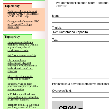
Pre domácnosti to bude akurát, keď bu
Top články
Odpovedať
Na Slovensku sa v tichosti
vypína ADSL v lokalitách s
Meno:
VDSL, už 31. mája
Orange sa doťahuje na UPC
a O2, spustí 2.5 Gbps
pripojenie
Titulok:
Top správy
Text:
Rumunsko odstrelmi a
blokádou mení tok Dunaja,
aby udržalo jadrovú
elektráreň v chode
Joj Play výrazne zdražuje
Chrome sa bude
aktualizovať dvakrát
týždenne, v budúcnosti sa
bude aktualizovať bez
reštartov
Slovensko.sk má opäť
technické problémy
Prihláste sa
a povoľte si emailové notifiká
Spustená výroba flash
pamäte s novým najvyšším
počtom vrstiev
Overovací text:
V Poľsku spustili takmer
gigawatthodinové úložisko,
z LiFePO4 článkov
Telekom pridal 12 GB balík
pre Easy, chce zaň 12 eur