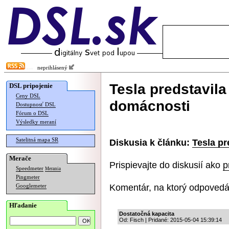
neprihlásený
Tesla predstavila
DSL pripojenie
Ceny DSL
domácnosti
Dostupnosť DSL
Fórum o DSL
Výsledky meraní
Satelitná mapa SR
Diskusia k článku:
Tesla pr
Merače
Prispievajte do diskusií ako
p
Speedmeter
Merania
Pingmeter
Komentár, na ktorý odpovedá
Googlemeter
Hľadanie
Dostatočná kapacita
Od: Fisch | Pridané: 2015-05-04 15:39:14