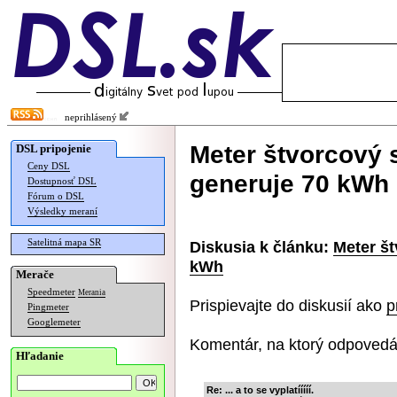
neprihlásený
Meter štvorcový 
DSL pripojenie
Ceny DSL
generuje 70 kWh
Dostupnosť DSL
Fórum o DSL
Výsledky meraní
Satelitná mapa SR
Diskusia k článku:
Meter š
kWh
Merače
Speedmeter
Merania
Prispievajte do diskusií ako
p
Pingmeter
Googlemeter
Komentár, na ktorý odpovedá
Hľadanie
Re: ... a to se vyplatííííí.