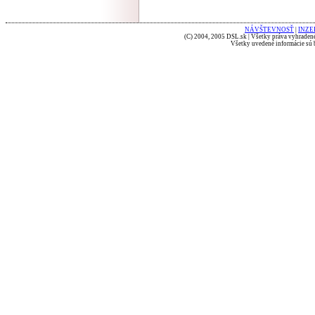
NÁVŠTEVNOSŤ
|
INZE
(C) 2004, 2005 DSL.sk | Všetky práva vyhradené
Všetky uvedené informácie sú b