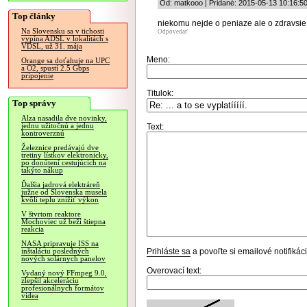
Od: matkooo | Pridané: 2015-05-13 10:16:5
Top články
niekomu nejde o peniaze ale o zdravsie 
Na Slovensku sa v tichosti
Odpovedať
vypína ADSL v lokalitách s
VDSL, už 31. mája
Meno:
Orange sa doťahuje na UPC
a O2, spustí 2.5 Gbps
pripojenie
Titulok:
Top správy
Alza nasadila dve novinky,
jednu užitočnú a jednu
Text:
kontroverznú
Železnice predávajú dve
tretiny lístkov elektronicky,
po donútení cestujúcich na
takýto nákup
Ďalšia jadrová elektráreň
južne od Slovenska musela
kvôli teplu znížiť výkon
V štvrtom reaktore
Mochoviec už beží štiepna
reakcia
NASA pripravuje ISS na
Prihláste sa
a povoľte si emailové notifiká
inštaláciu posledných
nových solárnych panelov
Overovací text:
Vydaný nový FFmpeg 9.0,
zlepšil akceleráciu
profesionálnych formátov
videa