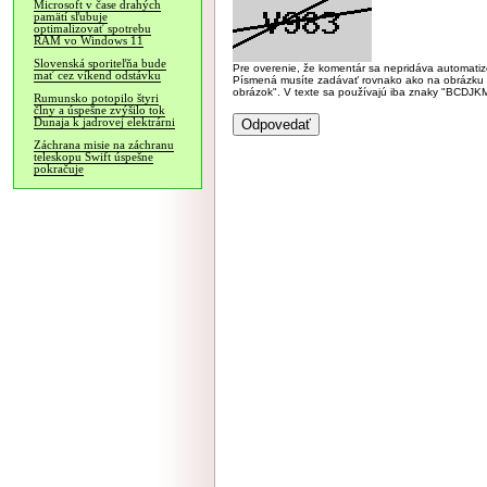
Microsoft v čase drahých
pamätí sľubuje
optimalizovať spotrebu
RAM vo Windows 11
Slovenská sporiteľňa bude
Pre overenie, že komentár sa nepridáva automatizov
mať cez víkend odstávku
Písmená musíte zadávať rovnako ako na obrázku veľk
obrázok". V texte sa používajú iba znaky "BC
Rumunsko potopilo štyri
člny a úspešne zvýšilo tok
Dunaja k jadrovej elektrárni
Záchrana misie na záchranu
teleskopu Swift úspešne
pokračuje