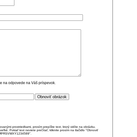
cie na odpovede na Váš príspevok.
anými prostriedkami, prosím prepíšte text, ktorý vidíte na obrázku.
é. Pokiaľ text neviete prečítať, kliknite prosím na tlačidlo "Obnoviť
DJKMPRSVWXY1234589".