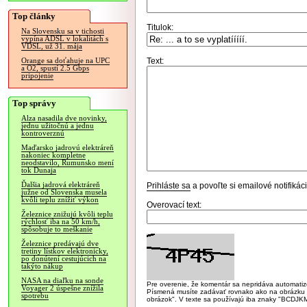
Top články
Titulok:
Na Slovensku sa v tichosti
vypína ADSL v lokalitách s
VDSL, už 31. mája
Text:
Orange sa doťahuje na UPC
a O2, spustí 2.5 Gbps
pripojenie
Top správy
Alza nasadila dve novinky,
jednu užitočnú a jednu
kontroverznú
Maďarsko jadrovú elektráreň
nakoniec kompletne
neodstavilo, Rumunsko mení
tok Dunaja
Ďalšia jadrová elektráreň
Prihláste sa
a povoľte si emailové notifiká
južne od Slovenska musela
kvôli teplu znížiť výkon
Overovací text:
Železnice znižujú kvôli teplu
rýchlosť iba na 50 km/h,
spôsobuje to meškanie
Železnice predávajú dve
tretiny lístkov elektronicky,
po donútení cestujúcich na
takýto nákup
NASA na diaľku na sonde
Pre overenie, že komentár sa nepridáva automatizov
Voyager 2 úspešne znížila
Písmená musíte zadávať rovnako ako na obrázku veľk
spotrebu
obrázok". V texte sa používajú iba znaky "BC