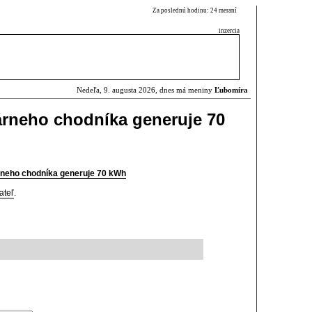
Za poslednú hodinu: 24 meraní
inzercia
Nedeľa, 9. augusta 2026, dnes má meniny
Ľubomíra
árneho chodníka generuje 70
rneho chodníka generuje 70 kWh
ateľ
.