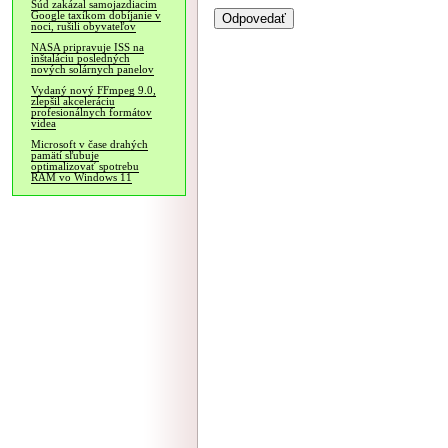
Súd zakázal samojazdiacim
Google taxíkom dobíjanie v
noci, rušili obyvateľov
NASA pripravuje ISS na
inštaláciu posledných
nových solárnych panelov
Vydaný nový FFmpeg 9.0,
zlepšil akceleráciu
profesionálnych formátov
videa
Microsoft v čase drahých
pamätí sľubuje
optimalizovať spotrebu
RAM vo Windows 11