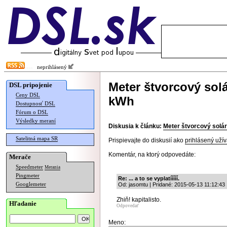
neprihlásený
Meter štvorcový sol
DSL pripojenie
Ceny DSL
kWh
Dostupnosť DSL
Fórum o DSL
Výsledky meraní
Diskusia k článku:
Meter štvorcový solá
Satelitná mapa SR
Prispievajte do diskusií ako
prihlásený užív
Komentár, na ktorý odpovedáte:
Merače
Speedmeter
Merania
Pingmeter
Re: ... a to se vyplatííííí.
Googlemeter
Od: jasomtu | Pridané: 2015-05-13 11:12:43
Zhiň! kapitalisto.
Hľadanie
Odpovedať
Meno: