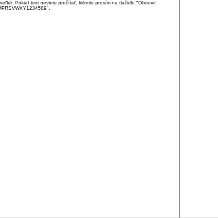
é. Pokiaľ text neviete prečítať, kliknite prosím na tlačidlo "Obnoviť
DJKMPRSVWXY1234589".