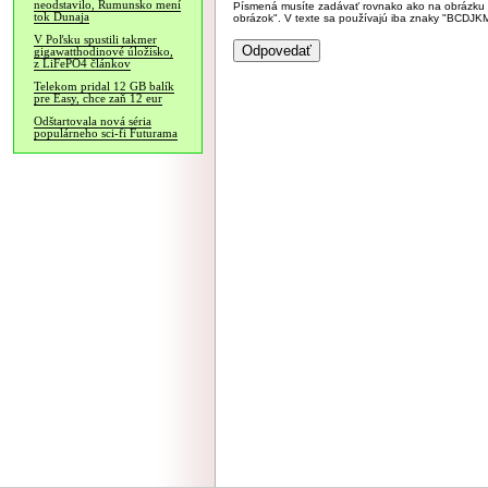
neodstavilo, Rumunsko mení
Písmená musíte zadávať rovnako ako na obrázku veľk
tok Dunaja
obrázok". V texte sa používajú iba znaky "BC
V Poľsku spustili takmer
gigawatthodinové úložisko,
z LiFePO4 článkov
Telekom pridal 12 GB balík
pre Easy, chce zaň 12 eur
Odštartovala nová séria
populárneho sci-fi Futurama