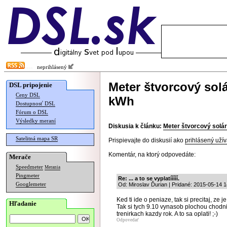
neprihlásený
Meter štvorcový sol
DSL pripojenie
Ceny DSL
kWh
Dostupnosť DSL
Fórum o DSL
Výsledky meraní
Diskusia k článku:
Meter štvorcový solá
Satelitná mapa SR
Prispievajte do diskusií ako
prihlásený užív
Komentár, na ktorý odpovedáte:
Merače
Speedmeter
Merania
Pingmeter
Re: ... a to se vyplatííííí.
Googlemeter
Od: Miroslav Ďurian | Pridané: 2015-05-14 1
Ked ti ide o peniaze, tak si precitaj, ze j
Hľadanie
Tak si tych 9.10 vynasob plochou chodn
trenirkach kazdy rok. A to sa oplati! ;-)
Odpovedať