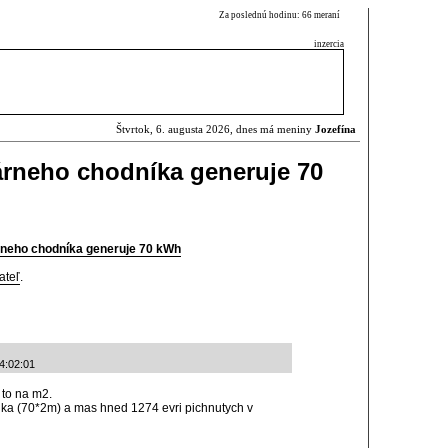
Za poslednú hodinu: 66 meraní
inzercia
Štvrtok, 6. augusta 2026, dnes má meniny
Jozefína
árneho chodníka generuje 70
rneho chodníka generuje 70 kWh
ateľ
.
4:02:01
e to na m2.
ika (70*2m) a mas hned 1274 evri pichnutych v