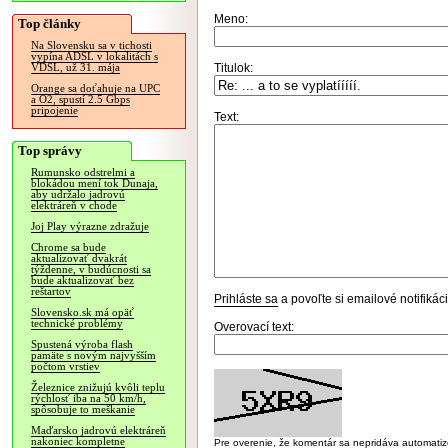
Meno:
Top články
Na Slovensku sa v tichosti
vypína ADSL v lokalitách s
Titulok:
VDSL, už 31. mája
Orange sa doťahuje na UPC
a O2, spustí 2.5 Gbps
pripojenie
Text:
Top správy
Rumunsko odstrelmi a
blokádou mení tok Dunaja,
aby udržalo jadrovú
elektráreň v chode
Joj Play výrazne zdražuje
Chrome sa bude
aktualizovať dvakrát
týždenne, v budúcnosti sa
bude aktualizovať bez
reštartov
Prihláste sa
a povoľte si emailové notifiká
Slovensko.sk má opäť
technické problémy
Overovací text:
Spustená výroba flash
pamäte s novým najvyšším
počtom vrstiev
Železnice znižujú kvôli teplu
rýchlosť iba na 50 km/h,
spôsobuje to meškanie
Maďarsko jadrovú elektráreň
nakoniec kompletne
Pre overenie, že komentár sa nepridáva automatizov