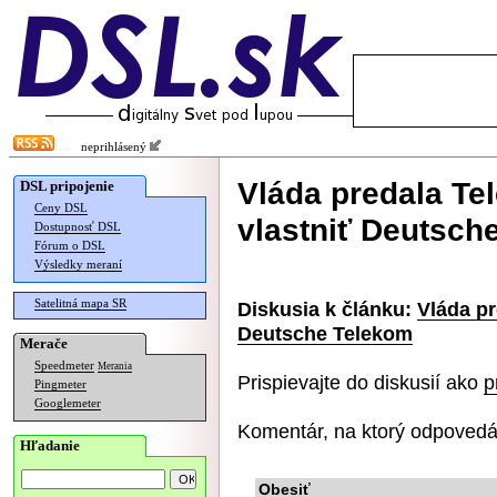
neprihlásený
Vláda predala Te
DSL pripojenie
Ceny DSL
vlastniť Deutsch
Dostupnosť DSL
Fórum o DSL
Výsledky meraní
Satelitná mapa SR
Diskusia k článku:
Vláda pr
Deutsche Telekom
Merače
Speedmeter
Merania
Prispievajte do diskusií ako
p
Pingmeter
Googlemeter
Komentár, na ktorý odpovedá
Hľadanie
Obesiť