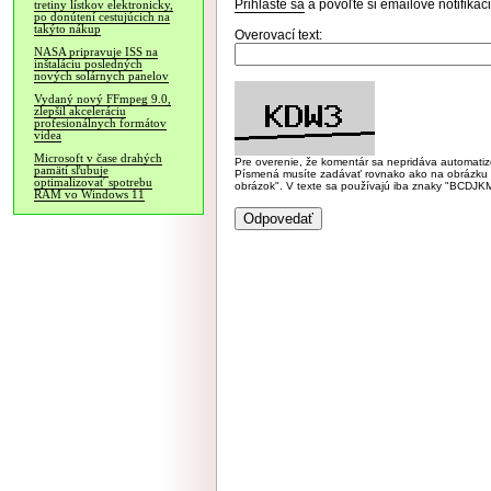
Prihláste sa
a povoľte si emailové notifiká
tretiny lístkov elektronicky,
po donútení cestujúcich na
takýto nákup
Overovací text:
NASA pripravuje ISS na
inštaláciu posledných
nových solárnych panelov
Vydaný nový FFmpeg 9.0,
zlepšil akceleráciu
profesionálnych formátov
videa
Microsoft v čase drahých
Pre overenie, že komentár sa nepridáva automatizov
pamätí sľubuje
Písmená musíte zadávať rovnako ako na obrázku veľk
optimalizovať spotrebu
obrázok". V texte sa používajú iba znaky "BC
RAM vo Windows 11