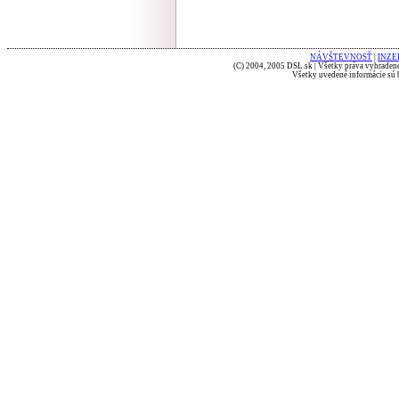
NÁVŠTEVNOSŤ
|
INZE
(C) 2004, 2005 DSL.sk | Všetky práva vyhradené
Všetky uvedené informácie sú b