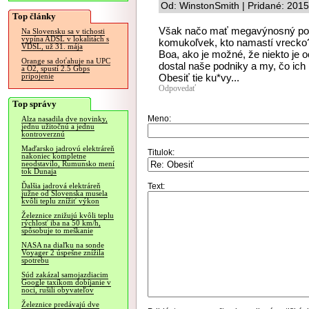
Od: WinstonSmith | Pridané: 201
Top články
Však načo mať megavýnosný po
Na Slovensku sa v tichosti
vypína ADSL v lokalitách s
komukoľvek, kto namastí vrecko
VDSL, už 31. mája
Boa, ako je možné, že niekto je o
Orange sa doťahuje na UPC
dostal naše podniky a my, čo i
a O2, spustí 2.5 Gbps
Obesiť tie ku*vy...
pripojenie
Odpovedať
Top správy
Meno:
Alza nasadila dve novinky,
jednu užitočnú a jednu
kontroverznú
Maďarsko jadrovú elektráreň
Titulok:
nakoniec kompletne
neodstavilo, Rumunsko mení
tok Dunaja
Text:
Ďalšia jadrová elektráreň
južne od Slovenska musela
kvôli teplu znížiť výkon
Železnice znižujú kvôli teplu
rýchlosť iba na 50 km/h,
spôsobuje to meškanie
NASA na diaľku na sonde
Voyager 2 úspešne znížila
spotrebu
Súd zakázal samojazdiacim
Google taxíkom dobíjanie v
noci, rušili obyvateľov
Železnice predávajú dve