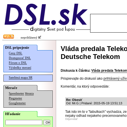
neprihlásený
Vláda predala Telek
DSL pripojenie
Ceny DSL
Deutsche Telekom
Dostupnosť DSL
Fórum o DSL
Výsledky meraní
Diskusia k článku:
Vláda predala Telekom
Satelitná mapa SR
Prispievajte do diskusií ako
prihlásený užív
Komentár, na ktorý odpovedáte:
Merače
Speedmeter
Merania
Pingmeter
Re: Obesiť
Googlemeter
Od: Mr.G | Pridané: 2015-05-19 13:51:13
Tak isto im to v "tabulkach" vychadza, ze 
Hľadanie
nejaky odhad nejakeho precenovaneho,
Odpovedať