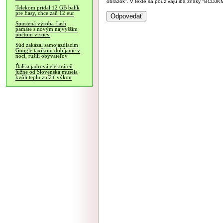
obrázok". V texte sa používajú iba znaky "BC
Telekom pridal 12 GB balík
pre Easy, chce zaň 12 eur
Spustená výroba flash
pamäte s novým najvyšším
počtom vrstiev
Súd zakázal samojazdiacim
Google taxíkom dobíjanie v
noci, rušili obyvateľov
Ďalšia jadrová elektráreň
južne od Slovenska musela
kvôli teplu znížiť výkon