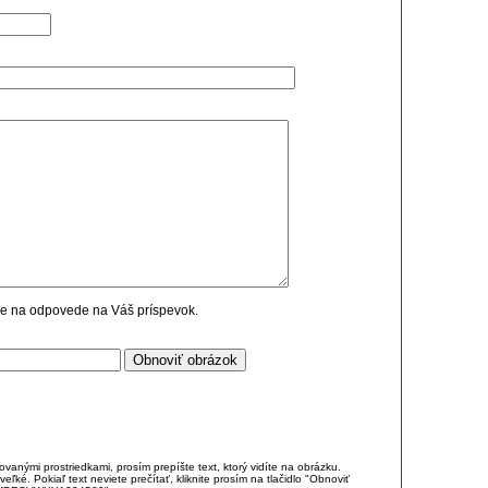
cie na odpovede na Váš príspevok.
anými prostriedkami, prosím prepíšte text, ktorý vidíte na obrázku.
é. Pokiaľ text neviete prečítať, kliknite prosím na tlačidlo "Obnoviť