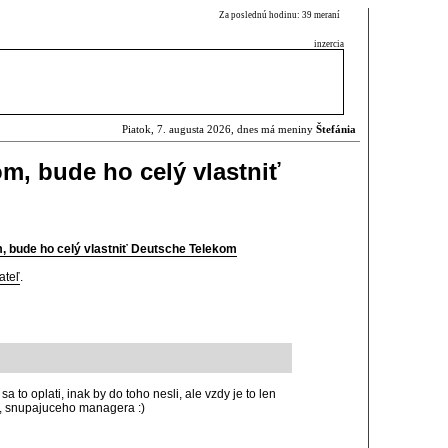
Za poslednú hodinu: 39 meraní
inzercia
Piatok, 7. augusta 2026, dnes má meniny
Štefánia
om, bude ho celý vlastniť
, bude ho celý vlastniť Deutsche Telekom
ateľ
.
sa to oplati, inak by do toho nesli, ale vzdy je to len
 snupajuceho managera :)