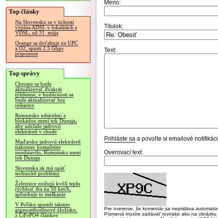
Meno:
Top články
Na Slovensku sa v tichosti
Titulok:
vypína ADSL v lokalitách s
VDSL, už 31. mája
Orange sa doťahuje na UPC
a O2, spustí 2.5 Gbps
Text:
pripojenie
Top správy
Chrome sa bude
aktualizovať dvakrát
týždenne, v budúcnosti sa
bude aktualizovať bez
reštartov
Rumunsko odstrelmi a
blokádou mení tok Dunaja,
aby udržalo jadrovú
elektráreň v chode
Prihláste sa
a povoľte si emailové notifiká
Maďarsko jadrovú elektráreň
nakoniec kompletne
Overovací text:
neodstavilo, Rumunsko mení
tok Dunaja
Slovensko.sk má opäť
technické problémy
Železnice znižujú kvôli teplu
rýchlosť iba na 50 km/h,
spôsobuje to meškanie
V Poľsku spustili takmer
Pre overenie, že komentár sa nepridáva automatizov
gigawatthodinové úložisko,
Písmená musíte zadávať rovnako ako na obrázku veľk
z LiFePO4 článkov