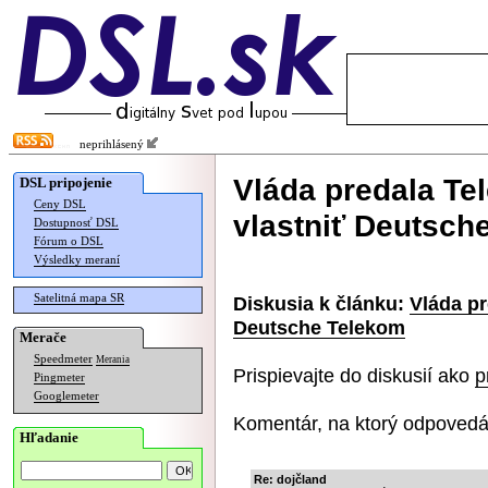
neprihlásený
Vláda predala Te
DSL pripojenie
Ceny DSL
vlastniť Deutsch
Dostupnosť DSL
Fórum o DSL
Výsledky meraní
Satelitná mapa SR
Diskusia k článku:
Vláda pr
Deutsche Telekom
Merače
Speedmeter
Merania
Prispievajte do diskusií ako
p
Pingmeter
Googlemeter
Komentár, na ktorý odpovedá
Hľadanie
Re: dojčland