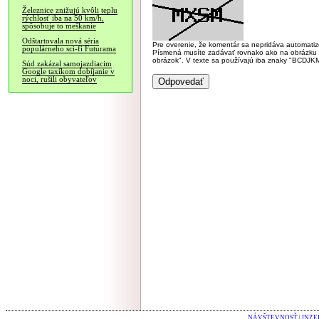
Železnice znižujú kvôli teplu
rýchlosť iba na 50 km/h,
spôsobuje to meškanie
Odštartovala nová séria
Pre overenie, že komentár sa nepridáva automatizov
populárneho sci-fi Futurama
Písmená musíte zadávať rovnako ako na obrázku veľk
obrázok". V texte sa používajú iba znaky "BC
Súd zakázal samojazdiacim
Google taxíkom dobíjanie v
noci, rušili obyvateľov
NÁVŠTEVNOSŤ
|
INZE