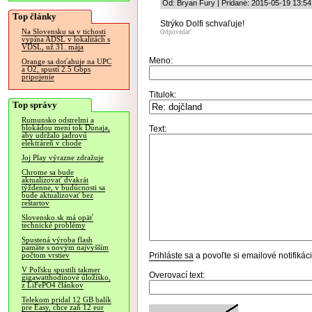
Od: Bryan Fury | Pridané: 2015-05-19 13:54
Top články
Strýko Dolfi schvaľuje!
Na Slovensku sa v tichosti
Odpovedať
vypína ADSL v lokalitách s
VDSL, už 31. mája
Meno:
Orange sa doťahuje na UPC
a O2, spustí 2.5 Gbps
pripojenie
Titulok:
Top správy
Rumunsko odstrelmi a
blokádou mení tok Dunaja,
Text:
aby udržalo jadrovú
elektráreň v chode
Joj Play výrazne zdražuje
Chrome sa bude
aktualizovať dvakrát
týždenne, v budúcnosti sa
bude aktualizovať bez
reštartov
Slovensko.sk má opäť
technické problémy
Spustená výroba flash
pamäte s novým najvyšším
Prihláste sa
a povoľte si emailové notifiká
počtom vrstiev
V Poľsku spustili takmer
Overovací text:
gigawatthodinové úložisko,
z LiFePO4 článkov
Telekom pridal 12 GB balík
pre Easy, chce zaň 12 eur