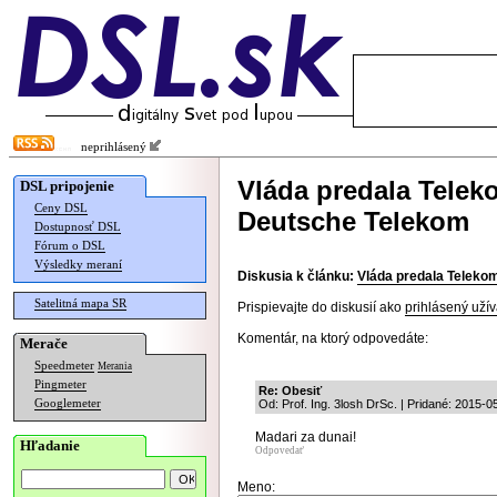
neprihlásený
Vláda predala Telek
DSL pripojenie
Ceny DSL
Deutsche Telekom
Dostupnosť DSL
Fórum o DSL
Výsledky meraní
Diskusia k článku:
Vláda predala Telekom
Satelitná mapa SR
Prispievajte do diskusií ako
prihlásený užív
Komentár, na ktorý odpovedáte:
Merače
Speedmeter
Merania
Pingmeter
Re: Obesiť
Googlemeter
Od: Prof. Ing. 3losh DrSc. | Pridané: 2015-0
Madari za dunai!
Hľadanie
Odpovedať
Meno: