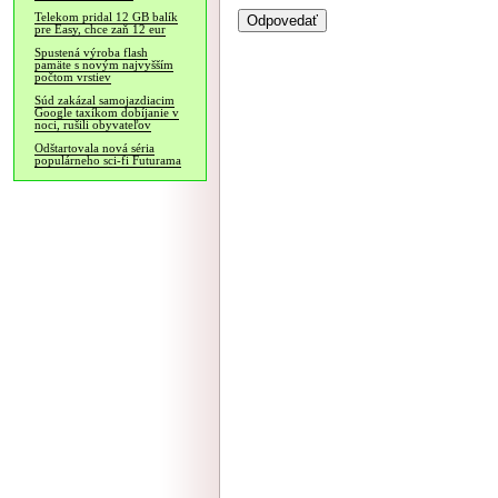
Telekom pridal 12 GB balík
pre Easy, chce zaň 12 eur
Spustená výroba flash
pamäte s novým najvyšším
počtom vrstiev
Súd zakázal samojazdiacim
Google taxíkom dobíjanie v
noci, rušili obyvateľov
Odštartovala nová séria
populárneho sci-fi Futurama