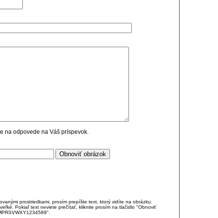
cie na odpovede na Váš príspevok.
anými prostriedkami, prosím prepíšte text, ktorý vidíte na obrázku.
é. Pokiaľ text neviete prečítať, kliknite prosím na tlačidlo "Obnoviť
DJKMPRSVWXY1234589".