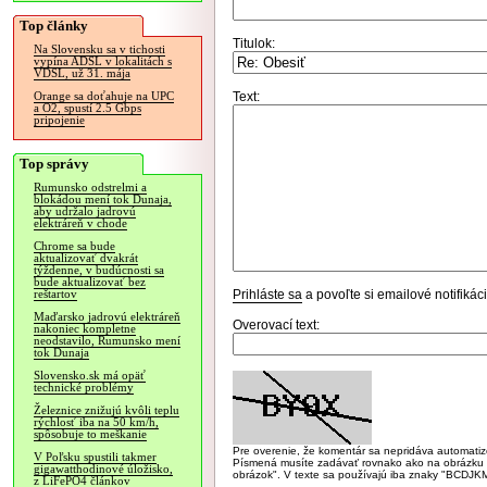
Top články
Titulok:
Na Slovensku sa v tichosti
vypína ADSL v lokalitách s
VDSL, už 31. mája
Text:
Orange sa doťahuje na UPC
a O2, spustí 2.5 Gbps
pripojenie
Top správy
Rumunsko odstrelmi a
blokádou mení tok Dunaja,
aby udržalo jadrovú
elektráreň v chode
Chrome sa bude
aktualizovať dvakrát
týždenne, v budúcnosti sa
bude aktualizovať bez
Prihláste sa
a povoľte si emailové notifiká
reštartov
Maďarsko jadrovú elektráreň
Overovací text:
nakoniec kompletne
neodstavilo, Rumunsko mení
tok Dunaja
Slovensko.sk má opäť
technické problémy
Železnice znižujú kvôli teplu
rýchlosť iba na 50 km/h,
spôsobuje to meškanie
Pre overenie, že komentár sa nepridáva automatizov
V Poľsku spustili takmer
Písmená musíte zadávať rovnako ako na obrázku veľk
gigawatthodinové úložisko,
obrázok". V texte sa používajú iba znaky "BC
z LiFePO4 článkov