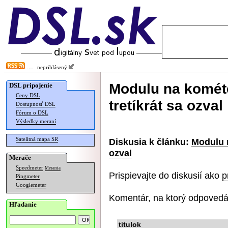
neprihlásený
Modulu na kométe
DSL pripojenie
Ceny DSL
tretíkrát sa ozval
Dostupnosť DSL
Fórum o DSL
Výsledky meraní
Satelitná mapa SR
Diskusia k článku:
Modulu n
ozval
Merače
Speedmeter
Merania
Prispievajte do diskusií ako
p
Pingmeter
Googlemeter
Komentár, na ktorý odpovedá
Hľadanie
titulok