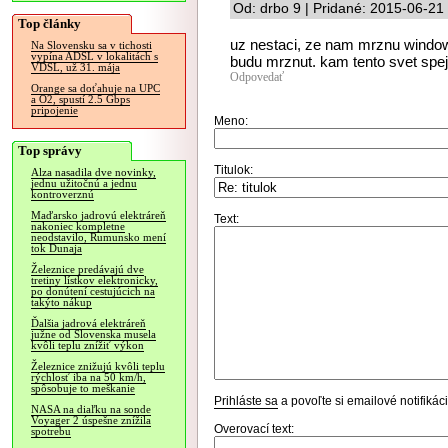
Od: drbo 9 | Pridané: 2015-06-21
Top články
uz nestaci, ze nam mrznu windows
Na Slovensku sa v tichosti
vypína ADSL v lokalitách s
budu mrznut. kam tento svet spe
VDSL, už 31. mája
Odpovedať
Orange sa doťahuje na UPC
a O2, spustí 2.5 Gbps
pripojenie
Meno:
Top správy
Titulok:
Alza nasadila dve novinky,
jednu užitočnú a jednu
kontroverznú
Maďarsko jadrovú elektráreň
Text:
nakoniec kompletne
neodstavilo, Rumunsko mení
tok Dunaja
Železnice predávajú dve
tretiny lístkov elektronicky,
po donútení cestujúcich na
takýto nákup
Ďalšia jadrová elektráreň
južne od Slovenska musela
kvôli teplu znížiť výkon
Železnice znižujú kvôli teplu
rýchlosť iba na 50 km/h,
spôsobuje to meškanie
Prihláste sa
a povoľte si emailové notifiká
NASA na diaľku na sonde
Voyager 2 úspešne znížila
Overovací text:
spotrebu