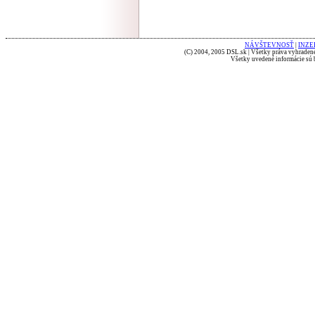
NÁVŠTEVNOSŤ
|
INZE
(C) 2004, 2005 DSL.sk | Všetky práva vyhradené
Všetky uvedené informácie sú b