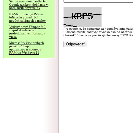
Súd zakázal samojazdiacim
Google taxíkom dobíjanie v
noci, rušili obyvateľov
NASA pripravuje ISS na
inštaláciu posledných
nových solárnych panelov
Vydaný nový FFmpeg 9.0,
Pre overenie, že komentár sa nepridáva automatizov
zlepšil akceleráciu
Písmená musíte zadávať rovnako ako na obrázku veľk
profesionálnych formátov
obrázok". V texte sa používajú iba znaky "BC
videa
Microsoft v čase drahých
pamätí sľubuje
optimalizovať spotrebu
RAM vo Windows 11