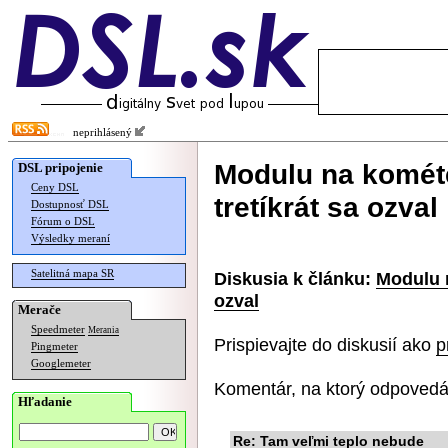
neprihlásený
Modulu na kométe
DSL pripojenie
Ceny DSL
tretíkrát sa ozval
Dostupnosť DSL
Fórum o DSL
Výsledky meraní
Satelitná mapa SR
Diskusia k článku:
Modulu n
ozval
Merače
Speedmeter
Merania
Prispievajte do diskusií ako
p
Pingmeter
Googlemeter
Komentár, na ktorý odpovedá
Hľadanie
Re: Tam veľmi teplo nebude