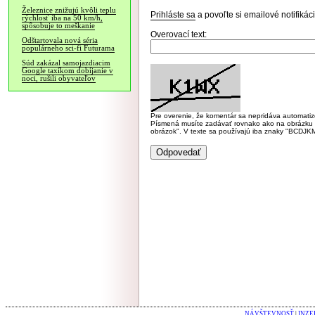
Železnice znižujú kvôli teplu
Prihláste sa
a povoľte si emailové notifiká
rýchlosť iba na 50 km/h,
spôsobuje to meškanie
Overovací text:
Odštartovala nová séria
populárneho sci-fi Futurama
Súd zakázal samojazdiacim
Google taxíkom dobíjanie v
noci, rušili obyvateľov
Pre overenie, že komentár sa nepridáva automatizov
Písmená musíte zadávať rovnako ako na obrázku veľk
obrázok". V texte sa používajú iba znaky "BC
NÁVŠTEVNOSŤ
|
INZE