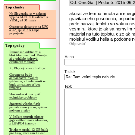
Od: OmeGa. | Pridané: 2015-06-2
Top články
akurat ze temna hmota ani energ
Na Slovensku sa v tichosti
vypína ADSL v lokalitách s
gravitacneho posobenia, pripadn
VDSL, už 31. mája
preto naozaj, teplotu vo vakuu n
Orange sa doťahuje na UPC
vesmiru, ktore je ak sa nemylim ~3
a O2, spustí 2.5 Gbps
material na tuto teplotu. cize ak
pripojenie
molekul vodiku helia a podobne 
Odpovedať
Top správy
Rumunsko odstrelmi a
blokádou mení tok Dunaja,
Meno:
aby udržalo jadrovú
elektráreň v chode
Joj Play výrazne zdražuje
Titulok:
Chrome sa bude
aktualizovať dvakrát
týždenne, v budúcnosti sa
bude aktualizovať bez
Text:
reštartov
Slovensko.sk má opäť
technické problémy
Spustená výroba flash
pamäte s novým najvyšším
počtom vrstiev
V Poľsku spustili takmer
gigawatthodinové úložisko,
z LiFePO4 článkov
Telekom pridal 12 GB balík
pre Easy, chce zaň 12 eur