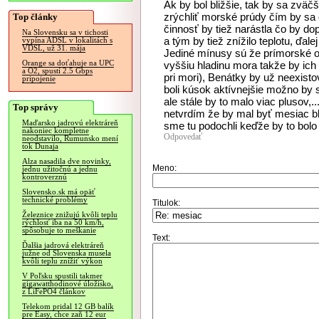
Ak by bol bližšie, tak by sa zväčš
zrýchliť morské prúdy čím by sa 
Top články
činnosť by tiež narástla čo by 
Na Slovensku sa v tichosti
a tým by tiež znížilo teplotu, ďalej
vypína ADSL v lokalitách s
VDSL, už 31. mája
Jediné mínusy sú že prímorské obl
Orange sa doťahuje na UPC
vyššiu hladinu mora takže by ich
a O2, spustí 2.5 Gbps
pri mori), Benátky by už neexistov
pripojenie
boli kúsok aktívnejšie možno by 
ale stále by to malo viac plusov,..
Top správy
netvrdím že by mal byť mesiac blí
Maďarsko jadrovú elektráreň
sme tu podochli keďže by to bolo 
nakoniec kompletne
Odpovedať
neodstavilo, Rumunsko mení
tok Dunaja
Alza nasadila dve novinky,
Meno:
jednu užitočnú a jednu
kontroverznú
Slovensko.sk má opäť
technické problémy
Titulok:
Železnice znižujú kvôli teplu
rýchlosť iba na 50 km/h,
spôsobuje to meškanie
Text:
Ďalšia jadrová elektráreň
južne od Slovenska musela
kvôli teplu znížiť výkon
V Poľsku spustili takmer
gigawatthodinové úložisko,
z LiFePO4 článkov
Telekom pridal 12 GB balík
pre Easy, chce zaň 12 eur