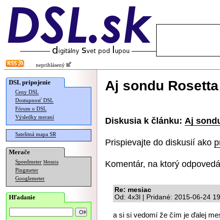
neprihlásený
Aj sondu Rosett
DSL pripojenie
Ceny DSL
Dostupnosť DSL
Fórum o DSL
Výsledky meraní
Diskusia k článku:
Aj sond
Satelitná mapa SR
Prispievajte do diskusií ako
p
Merače
Komentár, na ktorý odpovedá
Speedmeter
Merania
Pingmeter
Googlemeter
Re: mesiac
Hľadanie
Od: 4x3l | Pridané: 2015-06-24 1
a si si vedomí že čím je ďalej me