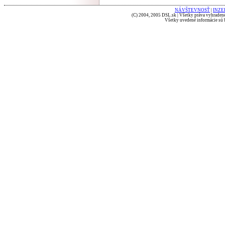
NÁVŠTEVNOSŤ
|
INZE
(C) 2004, 2005 DSL.sk | Všetky práva vyhradené
Všetky uvedené informácie sú b