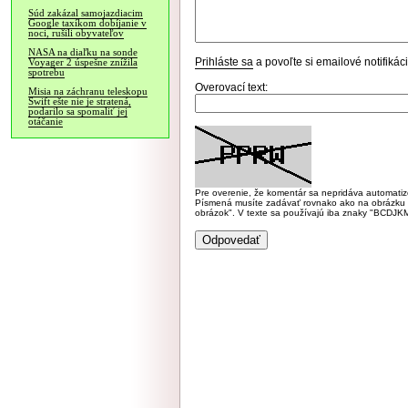
Súd zakázal samojazdiacim
Google taxíkom dobíjanie v
noci, rušili obyvateľov
NASA na diaľku na sonde
Prihláste sa
a povoľte si emailové notifiká
Voyager 2 úspešne znížila
spotrebu
Overovací text:
Misia na záchranu teleskopu
Swift ešte nie je stratená,
podarilo sa spomaliť jej
otáčanie
Pre overenie, že komentár sa nepridáva automatizov
Písmená musíte zadávať rovnako ako na obrázku veľk
obrázok". V texte sa používajú iba znaky "BC