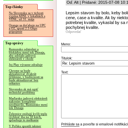
Od: Alt | Pridané: 2015-07-08 10:
Top články
Lepsim stavom by bolo, keby boli 
Na Slovensku sa v tichosti
vypína ADSL v lokalitách s
cene, case a kvalite. Ak by niekt
VDSL, už 31. mája
potrebnej kvalite, vykaslal by s
Orange sa doťahuje na UPC
pochybnej kvalite.
a O2, spustí 2.5 Gbps
Odpovedať
pripojenie
Top správy
Meno:
Rumunsko odstrelmi a
blokádou mení tok Dunaja,
aby udržalo jadrovú
Titulok:
elektráreň v chode
Joj Play výrazne zdražuje
Chrome sa bude
Text:
aktualizovať dvakrát
týždenne, v budúcnosti sa
bude aktualizovať bez
reštartov
Slovensko.sk má opäť
technické problémy
Maďarsko jadrovú elektráreň
nakoniec kompletne
neodstavilo, Rumunsko mení
tok Dunaja
Železnice znižujú kvôli teplu
rýchlosť iba na 50 km/h,
spôsobuje to meškanie
Prihláste sa
a povoľte si emailové notifiká
V Poľsku spustili takmer