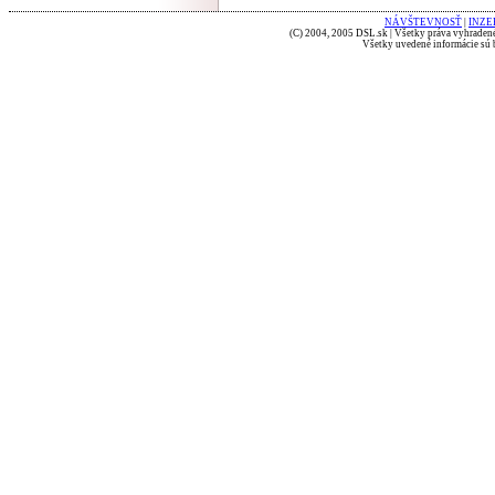
NÁVŠTEVNOSŤ
|
INZE
(C) 2004, 2005 DSL.sk | Všetky práva vyhradené
Všetky uvedené informácie sú b