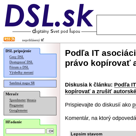
neprihlásený
Podľa IT asociác
DSL pripojenie
Ceny DSL
právo kopírovať a
Dostupnosť DSL
Fórum o DSL
Výsledky meraní
Satelitná mapa SR
Diskusia k článku:
Podľa I
kopírovať a zrušiť autorsk
Merače
Speedmeter
Merania
Prispievajte do diskusií ako
p
Pingmeter
Googlemeter
Komentár, na ktorý odpovedá
Hľadanie
Lepsim stavom