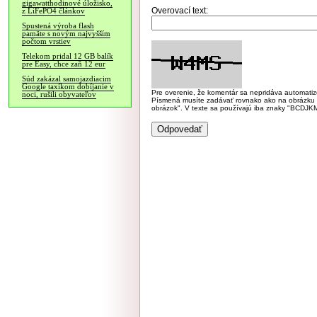
gigawatthodinové úložisko,
Overovací text:
z LiFePO4 článkov
Spustená výroba flash
pamäte s novým najvyšším
počtom vrstiev
Telekom pridal 12 GB balík
pre Easy, chce zaň 12 eur
Súd zakázal samojazdiacim
Google taxíkom dobíjanie v
Pre overenie, že komentár sa nepridáva automatizov
noci, rušili obyvateľov
Písmená musíte zadávať rovnako ako na obrázku veľk
obrázok". V texte sa používajú iba znaky "BC