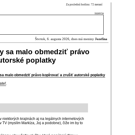
Za poslednú hodinu: 72 meraní
inzercia
Štvrtok, 6. augusta 2026, dnes má meniny
Jozefína
by sa malo obmedziť právo
utorské poplatky
 sa malo obmedziť právo kopírovať a zrušiť autorské poplatky
ateľ
.
v niektorých krajinách aj na legálnych internetových
 v TV (myslím Markíza, Joj a podobne), čiže im by to