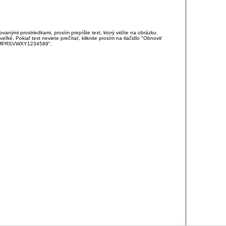
anými prostriedkami, prosím prepíšte text, ktorý vidíte na obrázku.
é. Pokiaľ text neviete prečítať, kliknite prosím na tlačidlo "Obnoviť
DJKMPRSVWXY1234589".