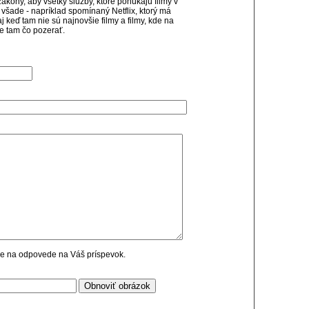
kony, aby všetky služby, ktoré ponúkajú filmy v
 všade - napríklad spomínaný Netflix, ktorý má
j keď tam nie sú najnovšie filmy a filmy, kde na
e tam čo pozerať.
cie na odpovede na Váš príspevok.