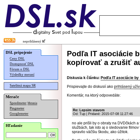
neprihlásený
Podľa IT asociácie 
DSL pripojenie
Ceny DSL
kopírovať a zrušiť a
Dostupnosť DSL
Fórum o DSL
Výsledky meraní
Diskusia k článku:
Podľa IT asociácie by
Satelitná mapa SR
Prispievajte do diskusií ako
prihlásený užív
Komentár, na ktorý odpovedáte:
Merače
Speedmeter
Merania
Pingmeter
Re: Lepsim stavom
Googlemeter
Od: Tup | Pridané: 2015-07-08 11:27:46
no ale prišli by o obraty na DVDčkách a 
Hľadanie
službách, tak isto aj o sledovanie filmov
spravilo väčšiu škodu, ako úžitok.