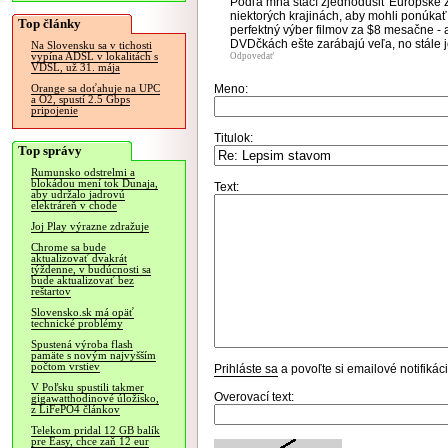
Podľa mňa stačí zjednodušiť Európske zá
niektorých krajinách, aby mohli ponúkať
Top články
perfektný výber filmov za $8 mesačne - a
DVDčkách ešte zarábajú veľa, no stále j
Na Slovensku sa v tichosti
vypína ADSL v lokalitách s
Odpovedať
VDSL, už 31. mája
Meno:
Orange sa doťahuje na UPC
a O2, spustí 2.5 Gbps
pripojenie
Titulok:
Top správy
Rumunsko odstrelmi a
blokádou mení tok Dunaja,
Text:
aby udržalo jadrovú
elektráreň v chode
Joj Play výrazne zdražuje
Chrome sa bude
aktualizovať dvakrát
týždenne, v budúcnosti sa
bude aktualizovať bez
reštartov
Slovensko.sk má opäť
technické problémy
Spustená výroba flash
pamäte s novým najvyšším
počtom vrstiev
Prihláste sa
a povoľte si emailové notifiká
V Poľsku spustili takmer
Overovací text:
gigawatthodinové úložisko,
z LiFePO4 článkov
Telekom pridal 12 GB balík
pre Easy, chce zaň 12 eur