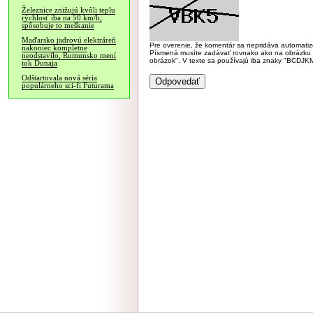
Železnice znižujú kvôli teplu
rýchlosť iba na 50 km/h,
spôsobuje to meškanie
Maďarsko jadrovú elektráreň
Pre overenie, že komentár sa nepridáva automatizov
nakoniec kompletne
Písmená musíte zadávať rovnako ako na obrázku veľk
neodstavilo, Rumunsko mení
obrázok". V texte sa používajú iba znaky "BC
tok Dunaja
Odštartovala nová séria
populárneho sci-fi Futurama