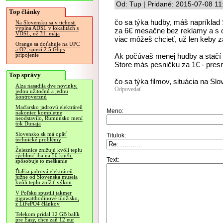
Od: Tup | Pridané: 2015-07-08 11
Top články
čo sa týka hudby, máš napríklad
Na Slovensku sa v tichosti
vypína ADSL v lokalitách s
za 6€ mesačne bez reklamy a s 
VDSL, už 31. mája
viac môžeš chcieť, už len keby 
Orange sa doťahuje na UPC
a O2, spustí 2.5 Gbps
Ak počúvaš menej hudby a stačí 
pripojenie
Store más pesničku za 1€ - presn
Top správy
čo sa týka filmov, situácia na Slo
Alza nasadila dve novinky,
Odpovedať
jednu užitočnú a jednu
kontroverznú
Maďarsko jadrovú elektráreň
Meno:
nakoniec kompletne
neodstavilo, Rumunsko mení
tok Dunaja
Slovensko.sk má opäť
Titulok:
technické problémy
Železnice znižujú kvôli teplu
rýchlosť iba na 50 km/h,
Text:
spôsobuje to meškanie
Ďalšia jadrová elektráreň
južne od Slovenska musela
kvôli teplu znížiť výkon
V Poľsku spustili takmer
gigawatthodinové úložisko,
z LiFePO4 článkov
Telekom pridal 12 GB balík
pre Easy, chce zaň 12 eur