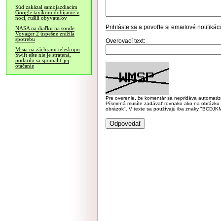
Súd zakázal samojazdiacim
Google taxíkom dobíjanie v
noci, rušili obyvateľov
Prihláste sa
a povoľte si emailové notifiká
NASA na diaľku na sonde
Voyager 2 úspešne znížila
spotrebu
Overovací text:
Misia na záchranu teleskopu
Swift ešte nie je stratená,
podarilo sa spomaliť jej
otáčanie
Pre overenie, že komentár sa nepridáva automatizov
Písmená musíte zadávať rovnako ako na obrázku veľk
obrázok". V texte sa používajú iba znaky "BC