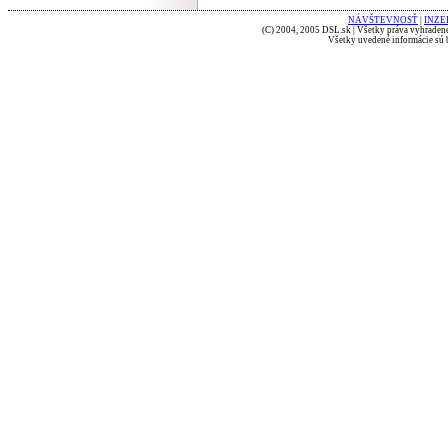
NÁVŠTEVNOSŤ
|
INZE
(C) 2004, 2005 DSL.sk | Všetky práva vyhradené
Všetky uvedené informácie sú b