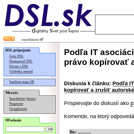
neprihlásený
Podľa IT asociác
DSL pripojenie
Ceny DSL
právo kopírovať a
Dostupnosť DSL
Fórum o DSL
Výsledky meraní
Satelitná mapa SR
Diskusia k článku:
Podľa I
kopírovať a zrušiť autorsk
Merače
Speedmeter
Merania
Prispievajte do diskusií ako
p
Pingmeter
Googlemeter
Komentár, na ktorý odpovedá
Hľadanie
Re: ...........