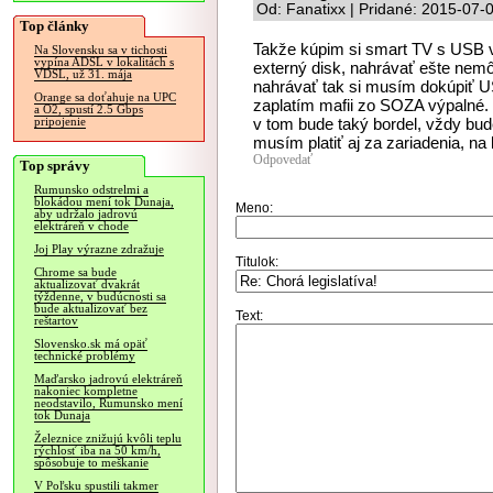
Od: Fanatixx | Pridané: 2015-07-
Top články
Takže kúpim si smart TV s USB v
Na Slovensku sa v tichosti
vypína ADSL v lokalitách s
externý disk, nahrávať ešte nem
VDSL, už 31. mája
nahrávať tak si musím dokúpiť 
Orange sa doťahuje na UPC
zaplatím mafii zo SOZA výpalné.
a O2, spustí 2.5 Gbps
v tom bude taký bordel, vždy bu
pripojenie
musím platiť aj za zariadenia, na
Odpovedať
Top správy
Rumunsko odstrelmi a
blokádou mení tok Dunaja,
Meno:
aby udržalo jadrovú
elektráreň v chode
Joj Play výrazne zdražuje
Titulok:
Chrome sa bude
aktualizovať dvakrát
týždenne, v budúcnosti sa
bude aktualizovať bez
Text:
reštartov
Slovensko.sk má opäť
technické problémy
Maďarsko jadrovú elektráreň
nakoniec kompletne
neodstavilo, Rumunsko mení
tok Dunaja
Železnice znižujú kvôli teplu
rýchlosť iba na 50 km/h,
spôsobuje to meškanie
V Poľsku spustili takmer