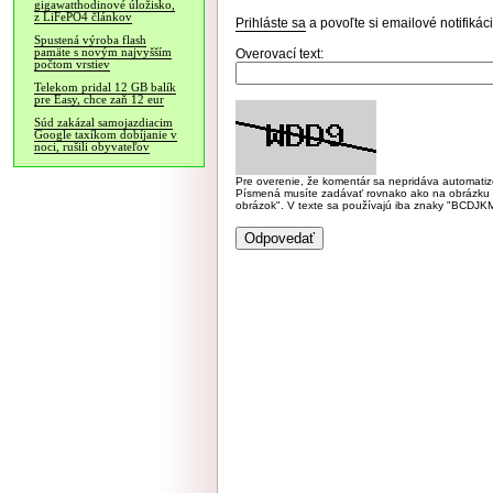
gigawatthodinové úložisko,
z LiFePO4 článkov
Prihláste sa
a povoľte si emailové notifiká
Spustená výroba flash
pamäte s novým najvyšším
Overovací text:
počtom vrstiev
Telekom pridal 12 GB balík
pre Easy, chce zaň 12 eur
Súd zakázal samojazdiacim
Google taxíkom dobíjanie v
noci, rušili obyvateľov
Pre overenie, že komentár sa nepridáva automatizov
Písmená musíte zadávať rovnako ako na obrázku veľk
obrázok". V texte sa používajú iba znaky "BC