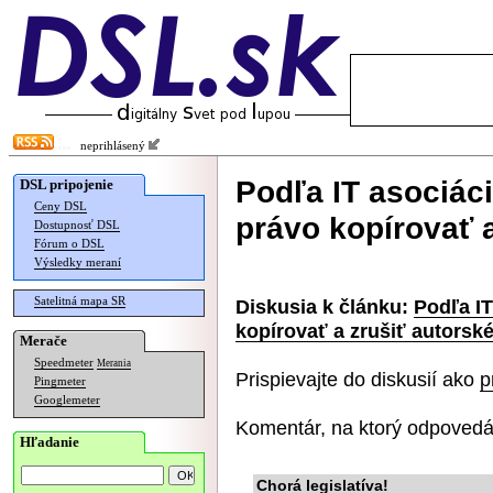
neprihlásený
Podľa IT asociác
DSL pripojenie
Ceny DSL
právo kopírovať a
Dostupnosť DSL
Fórum o DSL
Výsledky meraní
Satelitná mapa SR
Diskusia k článku:
Podľa I
kopírovať a zrušiť autorsk
Merače
Speedmeter
Merania
Prispievajte do diskusií ako
p
Pingmeter
Googlemeter
Komentár, na ktorý odpovedá
Hľadanie
Chorá legislatíva!