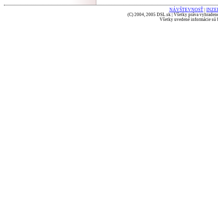
NÁVŠTEVNOSŤ
|
INZE
(C) 2004, 2005 DSL.sk | Všetky práva vyhradené
Všetky uvedené informácie sú b