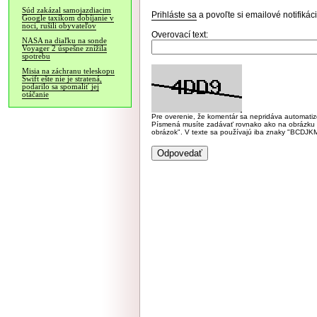
Súd zakázal samojazdiacim
Prihláste sa
a povoľte si emailové notifiká
Google taxíkom dobíjanie v
noci, rušili obyvateľov
Overovací text:
NASA na diaľku na sonde
Voyager 2 úspešne znížila
spotrebu
Misia na záchranu teleskopu
Swift ešte nie je stratená,
podarilo sa spomaliť jej
otáčanie
Pre overenie, že komentár sa nepridáva automatizov
Písmená musíte zadávať rovnako ako na obrázku veľk
obrázok". V texte sa používajú iba znaky "BC