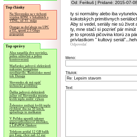
Od: Ferikuš | Pridané: 2015-07-0
Top články
ty si normálny alebo iba vytunel
Na Slovensku sa v tichosti
vypína ADSL v lokalitách s
kokotských primitívnych seriálo
VDSL, už 31. mája
Aby si vedel, seriály nie sú život
Orange sa doťahuje na UPC
ty, mne stačí si pozrieť pár minú
a O2, spustí 2.5 Gbps
je to sprostá pičovina ktorú za 
pripojenie
prívlastkom " kultový seriál"...he
Odpovedať
Top správy
Alza nasadila dve novinky,
jednu užitočnú a jednu
Meno:
kontroverznú
Maďarsko jadrovú elektráreň
nakoniec kompletne
Titulok:
neodstavilo, Rumunsko mení
tok Dunaja
Slovensko.sk má opäť
technické problémy
Text:
Ďalšia jadrová elektráreň
južne od Slovenska musela
kvôli teplu znížiť výkon
Železnice znižujú kvôli teplu
rýchlosť iba na 50 km/h,
spôsobuje to meškanie
V Poľsku spustili takmer
gigawatthodinové úložisko,
z LiFePO4 článkov
Telekom pridal 12 GB balík
pre Easy, chce zaň 12 eur