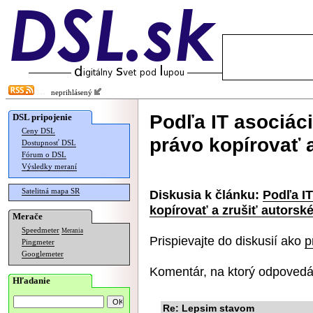
neprihlásený
Podľa IT asociác
DSL pripojenie
Ceny DSL
právo kopírovať a
Dostupnosť DSL
Fórum o DSL
Výsledky meraní
Satelitná mapa SR
Diskusia k článku:
Podľa I
kopírovať a zrušiť autorsk
Merače
Speedmeter
Merania
Prispievajte do diskusií ako
p
Pingmeter
Googlemeter
Komentár, na ktorý odpovedá
Hľadanie
Re: Lepsim stavom