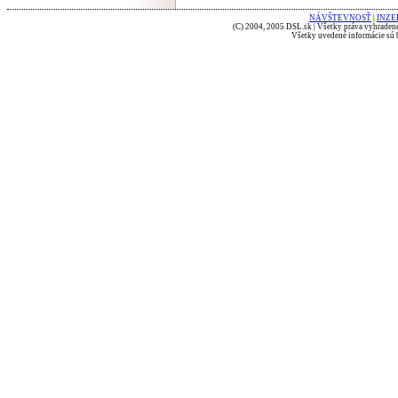
NÁVŠTEVNOSŤ
|
INZE
(C) 2004, 2005 DSL.sk | Všetky práva vyhradené
Všetky uvedené informácie sú b