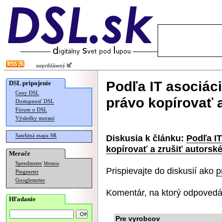
neprihlásený
Podľa IT asociác
DSL pripojenie
Ceny DSL
právo kopírovať a
Dostupnosť DSL
Fórum o DSL
Výsledky meraní
Satelitná mapa SR
Diskusia k článku:
Podľa I
kopírovať a zrušiť autorsk
Merače
Speedmeter
Merania
Prispievajte do diskusií ako
p
Pingmeter
Googlemeter
Komentár, na ktorý odpovedá
Hľadanie
Pre vyrobcov