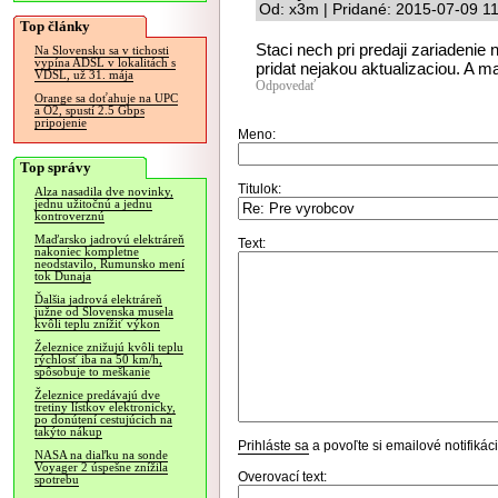
Od: x3m | Pridané: 2015-07-09 1
Top články
Staci nech pri predaji zariadenie
Na Slovensku sa v tichosti
vypína ADSL v lokalitách s
pridat nejakou aktualizaciou. A
VDSL, už 31. mája
Odpovedať
Orange sa doťahuje na UPC
a O2, spustí 2.5 Gbps
pripojenie
Meno:
Top správy
Titulok:
Alza nasadila dve novinky,
jednu užitočnú a jednu
kontroverznú
Maďarsko jadrovú elektráreň
Text:
nakoniec kompletne
neodstavilo, Rumunsko mení
tok Dunaja
Ďalšia jadrová elektráreň
južne od Slovenska musela
kvôli teplu znížiť výkon
Železnice znižujú kvôli teplu
rýchlosť iba na 50 km/h,
spôsobuje to meškanie
Železnice predávajú dve
tretiny lístkov elektronicky,
po donútení cestujúcich na
takýto nákup
Prihláste sa
a povoľte si emailové notifiká
NASA na diaľku na sonde
Voyager 2 úspešne znížila
Overovací text:
spotrebu