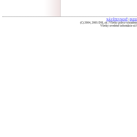
NÁVŠTEVNOSŤ
|
INZE
(C) 2004, 2005 DSL.sk | Všetky práva vyhradené
Všetky uvedené informácie sú b