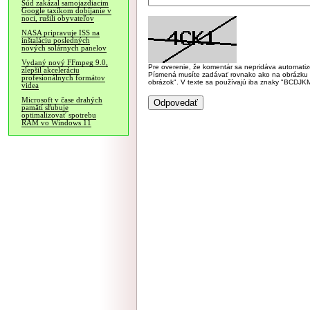
Súd zakázal samojazdiacim
Google taxíkom dobíjanie v
noci, rušili obyvateľov
NASA pripravuje ISS na
inštaláciu posledných
nových solárnych panelov
Vydaný nový FFmpeg 9.0,
Pre overenie, že komentár sa nepridáva automatizov
zlepšil akceleráciu
Písmená musíte zadávať rovnako ako na obrázku veľk
profesionálnych formátov
obrázok". V texte sa používajú iba znaky "BC
videa
Microsoft v čase drahých
pamätí sľubuje
optimalizovať spotrebu
RAM vo Windows 11