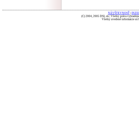
NÁVŠTEVNOSŤ
|
INZE
(C) 2004, 2005 DSL.sk | Všetky práva vyhradené
Všetky uvedené informácie sú b