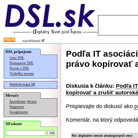
neprihlásený
Podľa IT asociác
DSL pripojenie
Ceny DSL
právo kopírovať a
Dostupnosť DSL
Fórum o DSL
Výsledky meraní
Satelitná mapa SR
Diskusia k článku:
Podľa I
kopírovať a zrušiť autorsk
Merače
Speedmeter
Merania
Prispievajte do diskusií ako
p
Pingmeter
Googlemeter
Komentár, na ktorý odpovedá
Hľadanie
Re: digitalne verzie analogovych veci