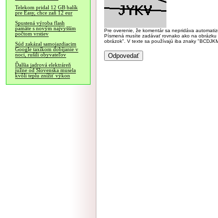
Telekom pridal 12 GB balík
pre Easy, chce zaň 12 eur
Spustená výroba flash
pamäte s novým najvyšším
Pre overenie, že komentár sa nepridáva automatizov
počtom vrstiev
Písmená musíte zadávať rovnako ako na obrázku veľk
obrázok". V texte sa používajú iba znaky "BC
Súd zakázal samojazdiacim
Google taxíkom dobíjanie v
noci, rušili obyvateľov
Ďalšia jadrová elektráreň
južne od Slovenska musela
kvôli teplu znížiť výkon