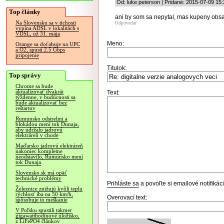
Od: luke peterson | Pridané: 2015-07-09 15:
Top články
ani by som sa nepytal, mas kupeny obsa
Na Slovensku sa v tichosti
Odpovedať
vypína ADSL v lokalitách s
VDSL, už 31. mája
Meno:
Orange sa doťahuje na UPC
a O2, spustí 2.5 Gbps
pripojenie
Titulok:
Top správy
Chrome sa bude
aktualizovať dvakrát
Text:
týždenne, v budúcnosti sa
bude aktualizovať bez
reštartov
Rumunsko odstrelmi a
blokádou mení tok Dunaja,
aby udržalo jadrovú
elektráreň v chode
Maďarsko jadrovú elektráreň
nakoniec kompletne
neodstavilo, Rumunsko mení
tok Dunaja
Slovensko.sk má opäť
technické problémy
Prihláste sa
a povoľte si emailové notifiká
Železnice znižujú kvôli teplu
rýchlosť iba na 50 km/h,
Overovací text:
spôsobuje to meškanie
V Poľsku spustili takmer
gigawatthodinové úložisko,
z LiFePO4 článkov