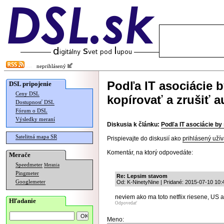
neprihlásený
Podľa IT asociácie 
DSL pripojenie
Ceny DSL
kopírovať a zrušiť a
Dostupnosť DSL
Fórum o DSL
Výsledky meraní
Diskusia k článku:
Podľa IT asociácie by
Satelitná mapa SR
Prispievajte do diskusií ako
prihlásený užív
Komentár, na ktorý odpovedáte:
Merače
Speedmeter
Merania
Pingmeter
Re: Lepsim stavom
Googlemeter
Od: K-NinetyNine | Pridané: 2015-07-10 10:
neviem ako ma toto netflix riesene, US 
Hľadanie
Odpovedať
Meno: