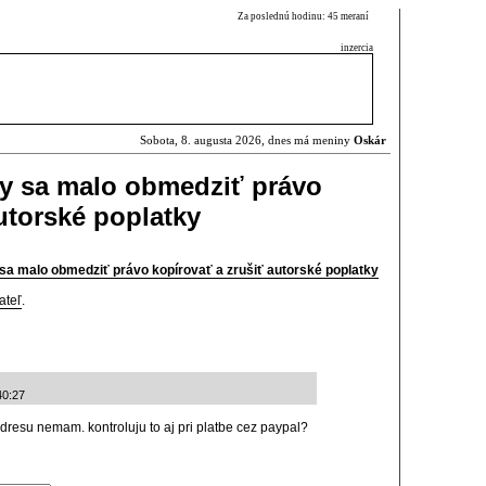
Za poslednú hodinu: 45 meraní
inzercia
Sobota, 8. augusta 2026, dnes má meniny
Oskár
by sa malo obmedziť právo
utorské poplatky
 sa malo obmedziť právo kopírovať a zrušiť autorské poplatky
ateľ
.
40:27
adresu nemam. kontroluju to aj pri platbe cez paypal?