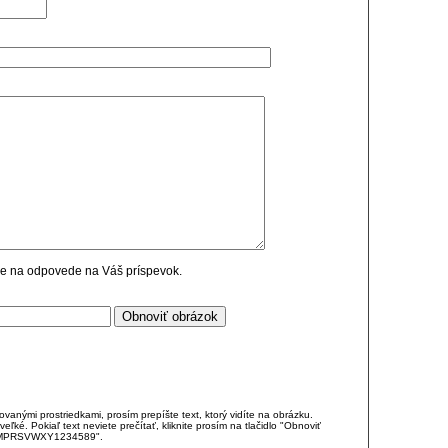
cie na odpovede na Váš príspevok.
anými prostriedkami, prosím prepíšte text, ktorý vidíte na obrázku.
é. Pokiaľ text neviete prečítať, kliknite prosím na tlačidlo "Obnoviť
DJKMPRSVWXY1234589".