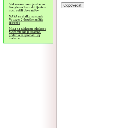
Súd zakázal samojazdiacim
Google taxíkom dobíjanie v
noci, rušili obyvateľov
NASA na diaľku na sonde
Voyager 2 úspešne znížila
spotrebu
Misia na záchranu teleskopu
Swift ešte nie je stratená,
podarilo sa spomaliť jej
otáčanie