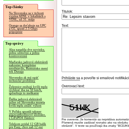
Top články
Titulok:
Na Slovensku sa v tichosti
vypína ADSL v lokalitách s
VDSL, už 31. mája
Text:
Orange sa doťahuje na UPC
a O2, spustí 2.5 Gbps
pripojenie
Top správy
Alza nasadila dve novinky,
jednu užitočnú a jednu
kontroverznú
Maďarsko jadrovú elektráreň
nakoniec kompletne
neodstavilo, Rumunsko mení
tok Dunaja
Slovensko.sk má opäť
Prihláste sa
a povoľte si emailové notifiká
technické problémy
Overovací text:
Železnice znižujú kvôli teplu
rýchlosť iba na 50 km/h,
spôsobuje to meškanie
Ďalšia jadrová elektráreň
južne od Slovenska musela
kvôli teplu znížiť výkon
V Poľsku spustili takmer
gigawatthodinové úložisko,
z LiFePO4 článkov
Pre overenie, že komentár sa nepridáva automatizov
Písmená musíte zadávať rovnako ako na obrázku veľk
Telekom pridal 12 GB balík
obrázok". V texte sa používajú iba znaky "BC
pre Easy, chce zaň 12 eur