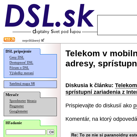
neprihlásený
Telekom v mobilne
DSL pripojenie
Ceny DSL
adresy, sprístupn
Dostupnosť DSL
Fórum o DSL
Výsledky meraní
Satelitná mapa SR
Diskusia k článku:
Telekom 
sprístupní zariadenia z Int
Merače
Speedmeter
Merania
Prispievajte do diskusií ako
p
Pingmeter
Googlemeter
Komentár, na ktorý odpovedá
Hľadanie
Re: To ze nie si paranoidny es