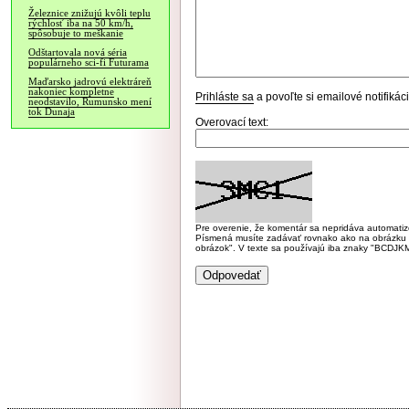
Železnice znižujú kvôli teplu
rýchlosť iba na 50 km/h,
spôsobuje to meškanie
Odštartovala nová séria
populárneho sci-fi Futurama
Maďarsko jadrovú elektráreň
nakoniec kompletne
Prihláste sa
a povoľte si emailové notifiká
neodstavilo, Rumunsko mení
tok Dunaja
Overovací text:
Pre overenie, že komentár sa nepridáva automatizov
Písmená musíte zadávať rovnako ako na obrázku veľk
obrázok". V texte sa používajú iba znaky "BC