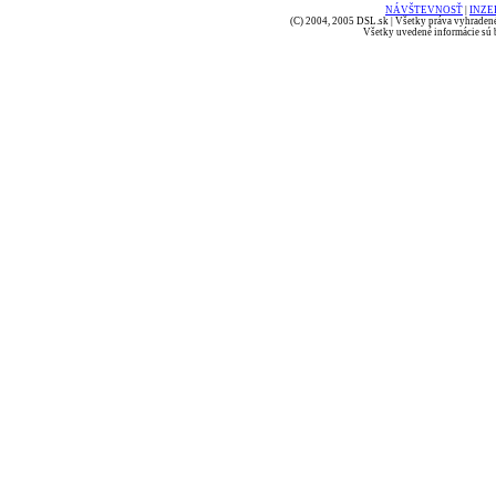
NÁVŠTEVNOSŤ
|
INZE
(C) 2004, 2005 DSL.sk | Všetky práva vyhradené
Všetky uvedené informácie sú b