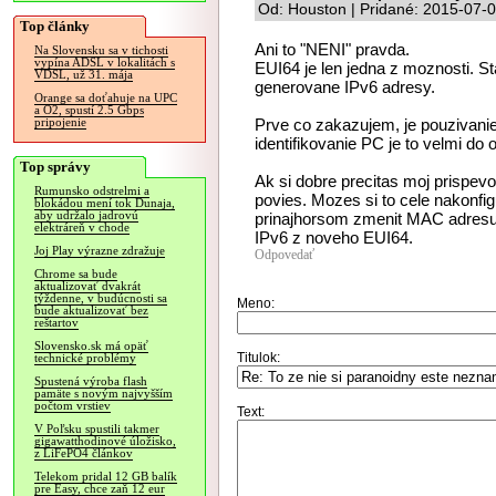
Od: Houston | Pridané: 2015-07-
Top články
Ani to "NENI" pravda.
Na Slovensku sa v tichosti
vypína ADSL v lokalitách s
EUI64 je len jedna z moznosti. S
VDSL, už 31. mája
generovane IPv6 adresy.
Orange sa doťahuje na UPC
a O2, spustí 2.5 Gbps
Prve co zakazujem, je pouzivan
pripojenie
identifikovanie PC je to velmi do o
Top správy
Ak si dobre precitas moj prispev
Rumunsko odstrelmi a
povies. Mozes si to cele nakonfig
blokádou mení tok Dunaja,
aby udržalo jadrovú
prinajhorsom zmenit MAC adresu
elektráreň v chode
IPv6 z noveho EUI64.
Joj Play výrazne zdražuje
Odpovedať
Chrome sa bude
aktualizovať dvakrát
týždenne, v budúcnosti sa
Meno:
bude aktualizovať bez
reštartov
Slovensko.sk má opäť
Titulok:
technické problémy
Spustená výroba flash
pamäte s novým najvyšším
počtom vrstiev
Text:
V Poľsku spustili takmer
gigawatthodinové úložisko,
z LiFePO4 článkov
Telekom pridal 12 GB balík
pre Easy, chce zaň 12 eur