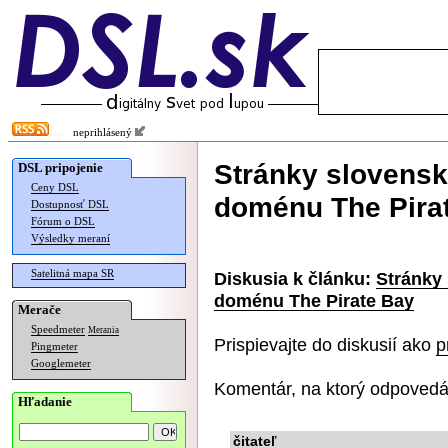
neprihlásený
Stránky slovensk
DSL pripojenie
Ceny DSL
doménu The Pira
Dostupnosť DSL
Fórum o DSL
Výsledky meraní
Satelitná mapa SR
Diskusia k článku:
Stránky
doménu The Pirate Bay
Merače
Speedmeter
Merania
Prispievajte do diskusií ako
p
Pingmeter
Googlemeter
Komentár, na ktorý odpovedá
Hľadanie
čitateľ