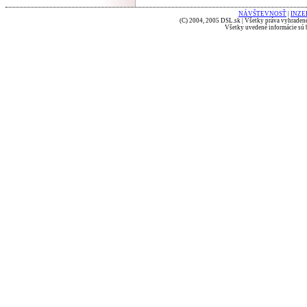
NÁVŠTEVNOSŤ
|
INZE
(C) 2004, 2005 DSL.sk | Všetky práva vyhradené
Všetky uvedené informácie sú b