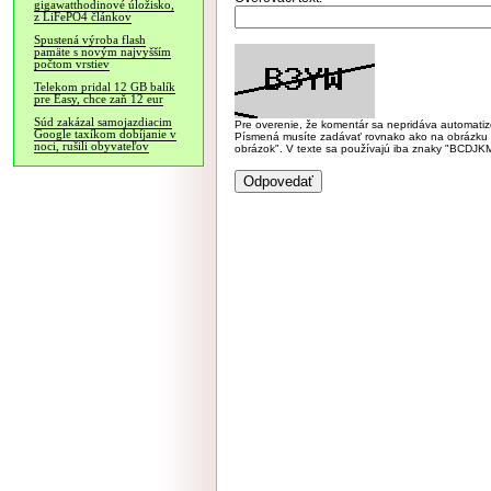
gigawatthodinové úložisko,
z LiFePO4 článkov
Spustená výroba flash
pamäte s novým najvyšším
počtom vrstiev
Telekom pridal 12 GB balík
pre Easy, chce zaň 12 eur
Súd zakázal samojazdiacim
Pre overenie, že komentár sa nepridáva automatizov
Google taxíkom dobíjanie v
Písmená musíte zadávať rovnako ako na obrázku veľk
noci, rušili obyvateľov
obrázok". V texte sa používajú iba znaky "BC