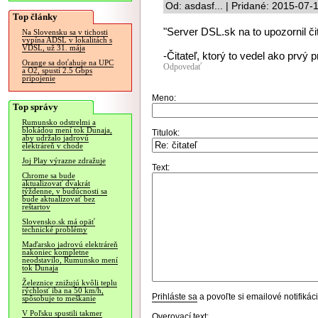
Od: asdasf... | Pridané: 2015-07-
Top články
"Server DSL.sk na to upozornil či
Na Slovensku sa v tichosti
vypína ADSL v lokalitách s
VDSL, už 31. mája
-Čitateľ, ktorý to vedel ako prvý
Orange sa doťahuje na UPC
Odpovedať
a O2, spustí 2.5 Gbps
pripojenie
Meno:
Top správy
Rumunsko odstrelmi a
blokádou mení tok Dunaja,
Titulok:
aby udržalo jadrovú
elektráreň v chode
Joj Play výrazne zdražuje
Text:
Chrome sa bude
aktualizovať dvakrát
týždenne, v budúcnosti sa
bude aktualizovať bez
reštartov
Slovensko.sk má opäť
technické problémy
Maďarsko jadrovú elektráreň
nakoniec kompletne
neodstavilo, Rumunsko mení
tok Dunaja
Železnice znižujú kvôli teplu
rýchlosť iba na 50 km/h,
Prihláste sa
a povoľte si emailové notifiká
spôsobuje to meškanie
V Poľsku spustili takmer
Overovací text: