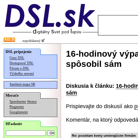
neprihlásený
16-hodinový výpa
DSL pripojenie
Ceny DSL
spôsobil sám
Dostupnosť DSL
Fórum o DSL
Výsledky meraní
Satelitná mapa SR
Diskusia k článku:
16-hodi
sám
Merače
Speedmeter
Merania
Prispievajte do diskusií ako
p
Pingmeter
Googlemeter
Komentár, na ktorý odpovedá
Hľadanie
Re: posielam kvety umierajúcim firmám