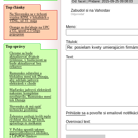
Od: facet | Pridané: 2015-09-25 09:08:03
Top články
Zabudol si na Vahostav
Na Slovensku sa v tichosti
Odpovedať
vypína ADSL v lokalitách s
VDSL, už 31. mája
Meno:
Orange sa doťahuje na UPC
a O2, spustí 2.5 Gbps
pripojenie
Titulok:
Top správy
Chrome sa bude
aktualizovať dvakrát
Text:
týždenne, v budúcnosti sa
bude aktualizovať bez
reštartov
Rumunsko odstrelmi a
blokádou mení tok Dunaja,
aby udržalo jadrovú
elektráreň v chode
Maďarsko jadrovú elektráreň
nakoniec kompletne
neodstavilo, Rumunsko mení
tok Dunaja
Slovensko.sk má opäť
technické problémy
Prihláste sa
a povoľte si emailové notifiká
Železnice znižujú kvôli teplu
rýchlosť iba na 50 km/h,
Overovací text:
spôsobuje to meškanie
V Poľsku spustili takmer
gigawatthodinové úložisko,
z LiFePO4 článkov