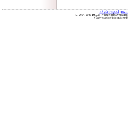
NÁVŠTEVNOSŤ
|
INZE
(C) 2004, 2005 DSL.sk | Všetky práva vyhradené
Všetky uvedené informácie sú b