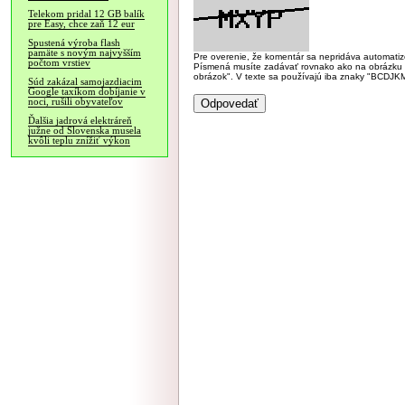
Telekom pridal 12 GB balík
pre Easy, chce zaň 12 eur
Spustená výroba flash
pamäte s novým najvyšším
Pre overenie, že komentár sa nepridáva automatizov
počtom vrstiev
Písmená musíte zadávať rovnako ako na obrázku veľk
obrázok". V texte sa používajú iba znaky "BC
Súd zakázal samojazdiacim
Google taxíkom dobíjanie v
noci, rušili obyvateľov
Ďalšia jadrová elektráreň
južne od Slovenska musela
kvôli teplu znížiť výkon