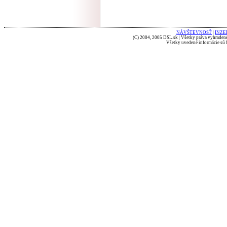
NÁVŠTEVNOSŤ
|
INZE
(C) 2004, 2005 DSL.sk | Všetky práva vyhradené
Všetky uvedené informácie sú b