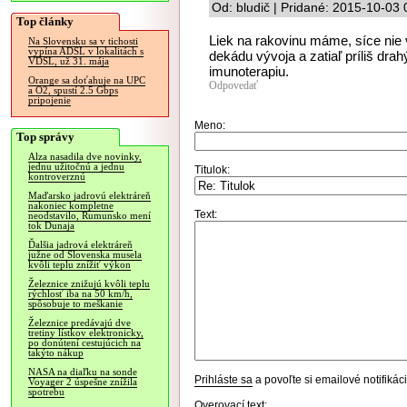
Od: bludič | Pridané: 2015-10-03 
Top články
Liek na rakovinu máme, síce nie
Na Slovensku sa v tichosti
vypína ADSL v lokalitách s
dekádu vývoja a zatiaľ príliš dra
VDSL, už 31. mája
imunoterapiu.
Orange sa doťahuje na UPC
Odpovedať
a O2, spustí 2.5 Gbps
pripojenie
Meno:
Top správy
Alza nasadila dve novinky,
jednu užitočnú a jednu
Titulok:
kontroverznú
Maďarsko jadrovú elektráreň
nakoniec kompletne
Text:
neodstavilo, Rumunsko mení
tok Dunaja
Ďalšia jadrová elektráreň
južne od Slovenska musela
kvôli teplu znížiť výkon
Železnice znižujú kvôli teplu
rýchlosť iba na 50 km/h,
spôsobuje to meškanie
Železnice predávajú dve
tretiny lístkov elektronicky,
po donútení cestujúcich na
takýto nákup
NASA na diaľku na sonde
Prihláste sa
a povoľte si emailové notifiká
Voyager 2 úspešne znížila
spotrebu
Overovací text: