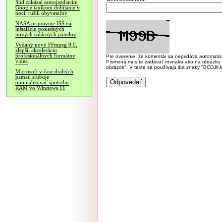
Súd zakázal samojazdiacim
Google taxíkom dobíjanie v
noci, rušili obyvateľov
NASA pripravuje ISS na
inštaláciu posledných
nových solárnych panelov
Vydaný nový FFmpeg 9.0,
zlepšil akceleráciu
profesionálnych formátov
Pre overenie, že komentár sa nepridáva automatizov
videa
Písmená musíte zadávať rovnako ako na obrázku veľk
obrázok". V texte sa používajú iba znaky "BC
Microsoft v čase drahých
pamätí sľubuje
optimalizovať spotrebu
RAM vo Windows 11