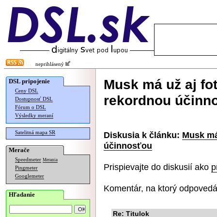
neprihlásený
Musk má už aj fot
DSL pripojenie
Ceny DSL
rekordnou účinn
Dostupnosť DSL
Fórum o DSL
Výsledky meraní
Satelitná mapa SR
Diskusia k článku:
Musk má 
účinnosťou
Merače
Speedmeter
Merania
Prispievajte do diskusií ako
p
Pingmeter
Googlemeter
Komentár, na ktorý odpovedá
Hľadanie
Re: Titulok