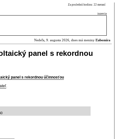
Za poslednú hodinu: 22 meraní
inzercia
Nedeľa, 9. augusta 2026, dnes má meniny
Ľubomíra
oltaický panel s rekordnou
taický panel s rekordnou účinnosťou
ateľ
.
40