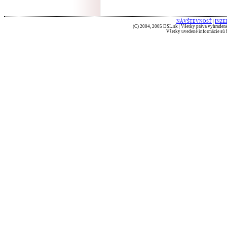
NÁVŠTEVNOSŤ
|
INZE
(C) 2004, 2005 DSL.sk | Všetky práva vyhradené
Všetky uvedené informácie sú b