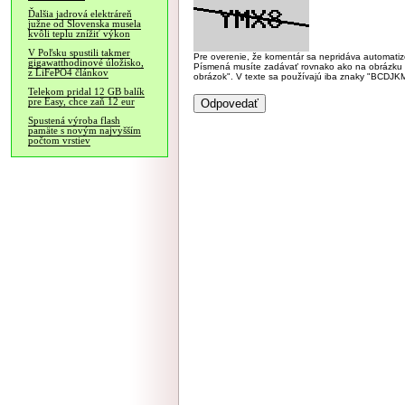
Ďalšia jadrová elektráreň
južne od Slovenska musela
kvôli teplu znížiť výkon
V Poľsku spustili takmer
Pre overenie, že komentár sa nepridáva automatizov
gigawatthodinové úložisko,
Písmená musíte zadávať rovnako ako na obrázku veľk
z LiFePO4 článkov
obrázok". V texte sa používajú iba znaky "BC
Telekom pridal 12 GB balík
pre Easy, chce zaň 12 eur
Spustená výroba flash
pamäte s novým najvyšším
počtom vrstiev