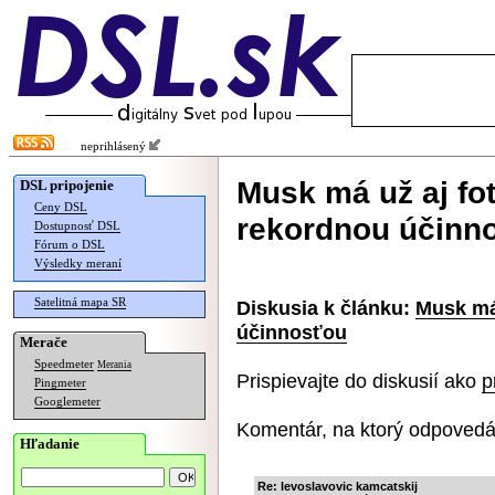
neprihlásený
Musk má už aj fot
DSL pripojenie
Ceny DSL
rekordnou účinn
Dostupnosť DSL
Fórum o DSL
Výsledky meraní
Satelitná mapa SR
Diskusia k článku:
Musk má 
účinnosťou
Merače
Speedmeter
Merania
Prispievajte do diskusií ako
p
Pingmeter
Googlemeter
Komentár, na ktorý odpovedá
Hľadanie
Re: levoslavovic kamcatskij