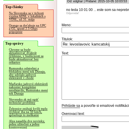
Od: edghar | Pridané: 2015-10-05 10:03:53
Top články
no teda 10 01 00 ... este som sa neprebr
Na Slovensku sa v tichosti
Odpovedať
vypína ADSL v lokalitách s
VDSL, už 31. mája
Meno:
Orange sa doťahuje na UPC
a O2, spustí 2.5 Gbps
pripojenie
Titulok:
Top správy
Chrome sa bude
aktualizovať dvakrát
Text:
týždenne, v budúcnosti sa
bude aktualizovať bez
reštartov
Rumunsko odstrelmi a
blokádou mení tok Dunaja,
aby udržalo jadrovú
elektráreň v chode
Maďarsko jadrovú elektráreň
nakoniec kompletne
neodstavilo, Rumunsko mení
tok Dunaja
Slovensko.sk má opäť
technické problémy
Prihláste sa
a povoľte si emailové notifiká
Železnice znižujú kvôli teplu
rýchlosť iba na 50 km/h,
Overovací text:
spôsobuje to meškanie
Alza nasadila dve novinky,
jednu užitočnú a jednu
kontroverznú