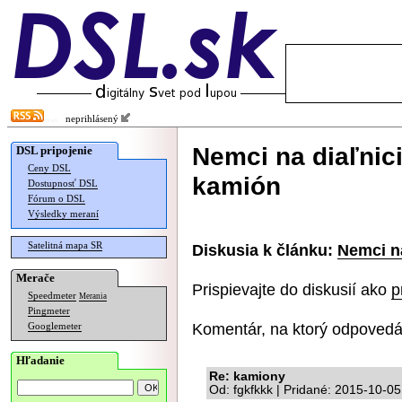
neprihlásený
Nemci na diaľnici
DSL pripojenie
Ceny DSL
kamión
Dostupnosť DSL
Fórum o DSL
Výsledky meraní
Satelitná mapa SR
Diskusia k článku:
Nemci na
Merače
Prispievajte do diskusií ako
p
Speedmeter
Merania
Pingmeter
Komentár, na ktorý odpovedá
Googlemeter
Hľadanie
Re: kamiony
Od: fgkfkkk | Pridané: 2015-10-0