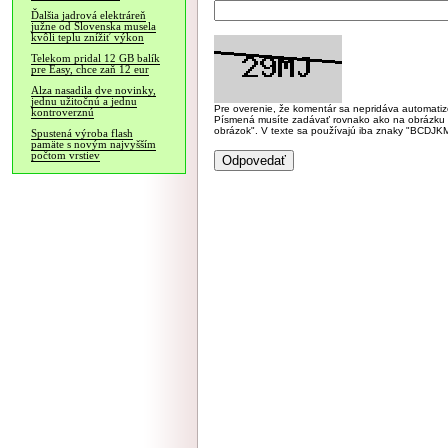
Ďalšia jadrová elektráreň
južne od Slovenska musela
kvôli teplu znížiť výkon
Telekom pridal 12 GB balík
pre Easy, chce zaň 12 eur
Alza nasadila dve novinky,
jednu užitočnú a jednu
Pre overenie, že komentár sa nepridáva automatizov
kontroverznú
Písmená musíte zadávať rovnako ako na obrázku veľk
obrázok". V texte sa používajú iba znaky "BC
Spustená výroba flash
pamäte s novým najvyšším
počtom vrstiev