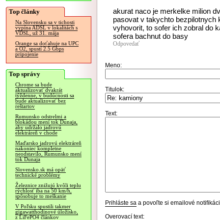
akurat naco je merkelke milion dv
Top články
pasovat v takychto bezpilotnych
Na Slovensku sa v tichosti
vyhovorit, to sofer ich zobral d
vypína ADSL v lokalitách s
VDSL, už 31. mája
sofera bachnut do basy
Odpovedať
Orange sa doťahuje na UPC
a O2, spustí 2.5 Gbps
pripojenie
Meno:
Top správy
Chrome sa bude
Titulok:
aktualizovať dvakrát
týždenne, v budúcnosti sa
bude aktualizovať bez
reštartov
Text:
Rumunsko odstrelmi a
blokádou mení tok Dunaja,
aby udržalo jadrovú
elektráreň v chode
Maďarsko jadrovú elektráreň
nakoniec kompletne
neodstavilo, Rumunsko mení
tok Dunaja
Slovensko.sk má opäť
technické problémy
Železnice znižujú kvôli teplu
rýchlosť iba na 50 km/h,
spôsobuje to meškanie
Prihláste sa
a povoľte si emailové notifiká
V Poľsku spustili takmer
gigawatthodinové úložisko,
Overovací text:
z LiFePO4 článkov