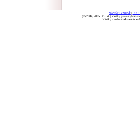
NÁVŠTEVNOSŤ
|
INZE
(C) 2004, 2005 DSL.sk | Všetky práva vyhradené
Všetky uvedené informácie sú b