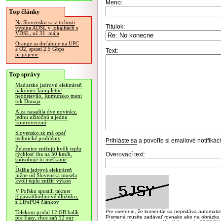
Meno:
Top články
Na Slovensku sa v tichosti
Titulok:
vypína ADSL v lokalitách s
VDSL, už 31. mája
Orange sa doťahuje na UPC
a O2, spustí 2.5 Gbps
Text:
pripojenie
Top správy
Maďarsko jadrovú elektráreň
nakoniec kompletne
neodstavilo, Rumunsko mení
tok Dunaja
Alza nasadila dve novinky,
jednu užitočnú a jednu
kontroverznú
Slovensko.sk má opäť
technické problémy
Prihláste sa
a povoľte si emailové notifiká
Železnice znižujú kvôli teplu
Overovací text:
rýchlosť iba na 50 km/h,
spôsobuje to meškanie
Ďalšia jadrová elektráreň
južne od Slovenska musela
kvôli teplu znížiť výkon
V Poľsku spustili takmer
gigawatthodinové úložisko,
z LiFePO4 článkov
Pre overenie, že komentár sa nepridáva automatizov
Telekom pridal 12 GB balík
Písmená musíte zadávať rovnako ako na obrázku veľk
pre Easy, chce zaň 12 eur