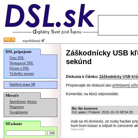
neprihlásený
Záškodnícky USB kľ
DSL pripojenie
Ceny DSL
sekúnd
Dostupnosť DSL
Fórum o DSL
Výsledky meraní
Diskusia k článku:
Záškodnícky USB kľúč
Satelitná mapa SR
Prispievajte do diskusií ako
prihlásený užív
Komentár, na ktorý odpovedáte:
Merače
Speedmeter
Merania
Pingmeter
Re: No konecne
Googlemeter
Od: jalala | Pridané: 2015-10-15 08:54:29
inak sa mi donieslo, ze rusky hacker prip
Hľadanie
bum bum baaac a odpali to zarucene aky
Odpovedať