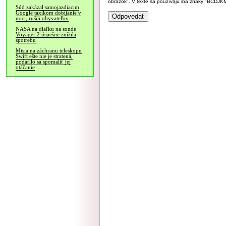
obrázok". V texte sa používajú iba znaky "BC
Súd zakázal samojazdiacim
Google taxíkom dobíjanie v
noci, rušili obyvateľov
NASA na diaľku na sonde
Voyager 2 úspešne znížila
spotrebu
Misia na záchranu teleskopu
Swift ešte nie je stratená,
podarilo sa spomaliť jej
otáčanie