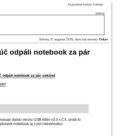
Za poslednú hodinu: 0 meraní
inzercia
Sobota, 8. augusta 2026, dnes má meniny
Oskár
úč odpáli notebook za pár
 odpáli notebook za pár sekúnd
ateľ
.
ravuje dalsiu verziu USB killer v3.0 s C4, urobi to
kolvek notebook aj s pol miestnostou