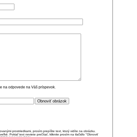
cie na odpovede na Váš príspevok.
anými prostriedkami, prosím prepíšte text, ktorý vidíte na obrázku.
é. Pokiaľ text neviete prečítať, kliknite prosím na tlačidlo "Obnoviť