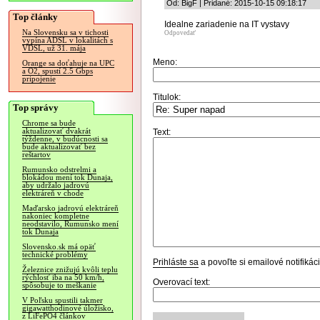
Od: BigF | Pridané: 2015-10-15 09:18:17
Top články
Idealne zariadenie na IT vystavy
Na Slovensku sa v tichosti
Odpovedať
vypína ADSL v lokalitách s
VDSL, už 31. mája
Meno:
Orange sa doťahuje na UPC
a O2, spustí 2.5 Gbps
pripojenie
Titulok:
Top správy
Chrome sa bude
aktualizovať dvakrát
Text:
týždenne, v budúcnosti sa
bude aktualizovať bez
reštartov
Rumunsko odstrelmi a
blokádou mení tok Dunaja,
aby udržalo jadrovú
elektráreň v chode
Maďarsko jadrovú elektráreň
nakoniec kompletne
neodstavilo, Rumunsko mení
tok Dunaja
Slovensko.sk má opäť
technické problémy
Prihláste sa
a povoľte si emailové notifiká
Železnice znižujú kvôli teplu
rýchlosť iba na 50 km/h,
Overovací text:
spôsobuje to meškanie
V Poľsku spustili takmer
gigawatthodinové úložisko,
z LiFePO4 článkov