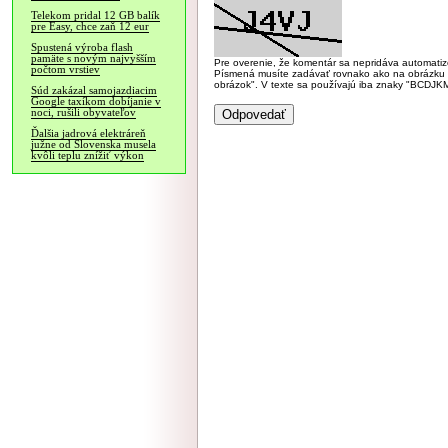
Telekom pridal 12 GB balík
pre Easy, chce zaň 12 eur
Spustená výroba flash
pamäte s novým najvyšším
Pre overenie, že komentár sa nepridáva automatizov
počtom vrstiev
Písmená musíte zadávať rovnako ako na obrázku veľk
obrázok". V texte sa používajú iba znaky "BC
Súd zakázal samojazdiacim
Google taxíkom dobíjanie v
noci, rušili obyvateľov
Ďalšia jadrová elektráreň
južne od Slovenska musela
kvôli teplu znížiť výkon