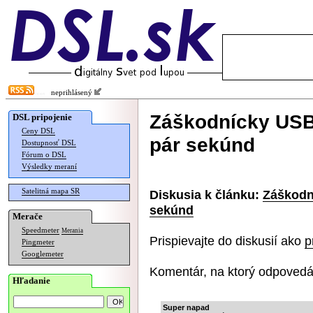
neprihlásený
Záškodnícky USB 
DSL pripojenie
Ceny DSL
pár sekúnd
Dostupnosť DSL
Fórum o DSL
Výsledky meraní
Satelitná mapa SR
Diskusia k článku:
Záškodn
sekúnd
Merače
Speedmeter
Merania
Prispievajte do diskusií ako
p
Pingmeter
Googlemeter
Komentár, na ktorý odpovedá
Hľadanie
Super napad