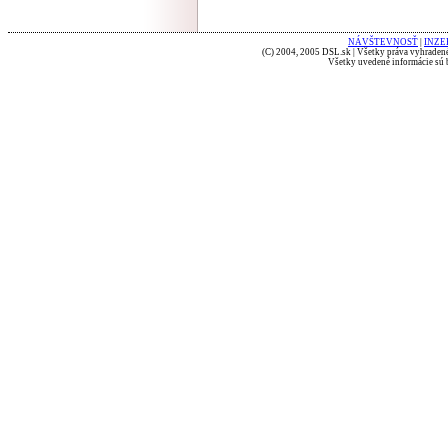
NÁVŠTEVNOSŤ
|
INZE
(C) 2004, 2005 DSL.sk | Všetky práva vyhradené
Všetky uvedené informácie sú b