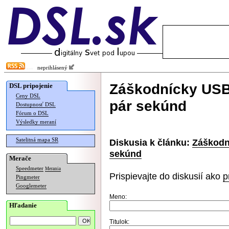
neprihlásený
Záškodnícky USB 
DSL pripojenie
Ceny DSL
pár sekúnd
Dostupnosť DSL
Fórum o DSL
Výsledky meraní
Satelitná mapa SR
Diskusia k článku:
Záškodn
sekúnd
Merače
Speedmeter
Merania
Prispievajte do diskusií ako
p
Pingmeter
Googlemeter
Meno:
Hľadanie
Titulok: