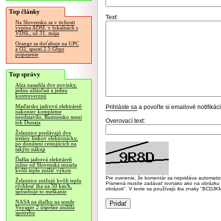
Top články
Text:
Na Slovensku sa v tichosti
vypína ADSL v lokalitách s
VDSL, už 31. mája
Orange sa doťahuje na UPC
a O2, spustí 2.5 Gbps
pripojenie
Top správy
Alza nasadila dve novinky,
jednu užitočnú a jednu
kontroverznú
Maďarsko jadrovú elektráreň
Prihláste sa
a povoľte si emailové notifiká
nakoniec kompletne
neodstavilo, Rumunsko mení
Overovací text:
tok Dunaja
Železnice predávajú dve
tretiny lístkov elektronicky,
po donútení cestujúcich na
takýto nákup
Ďalšia jadrová elektráreň
južne od Slovenska musela
kvôli teplu znížiť výkon
Pre overenie, že komentár sa nepridáva automatizov
Železnice znižujú kvôli teplu
Písmená musíte zadávať rovnako ako na obrázku veľk
rýchlosť iba na 50 km/h,
obrázok". V texte sa používajú iba znaky "BC
spôsobuje to meškanie
NASA na diaľku na sonde
Voyager 2 úspešne znížila
spotrebu