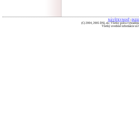
NÁVŠTEVNOSŤ
|
INZE
(C) 2004, 2005 DSL.sk | Všetky práva vyhradené
Všetky uvedené informácie sú b