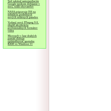
Súd zakázal samojazdiacim
Google taxíkom dobíjanie v
noci, rušili obyvateľov
NASA pripravuje ISS na
inštaláciu posledných
nových solárnych panelov
Vydaný nový FFmpeg 9.0,
zlepšil akceleráciu
profesionálnych formátov
videa
Microsoft v čase drahých
pamätí sľubuje
optimalizovať spotrebu
RAM vo Windows 11