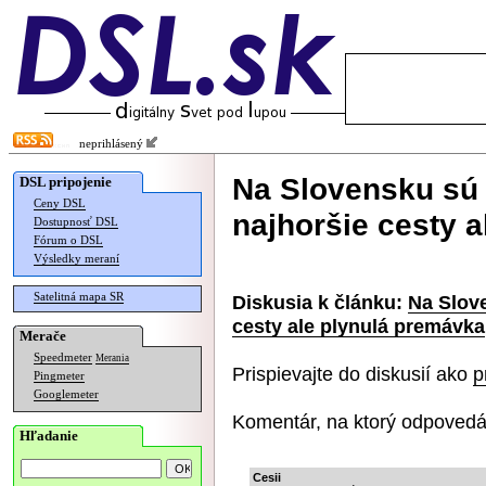
neprihlásený
Na Slovensku sú 
DSL pripojenie
Ceny DSL
najhoršie cesty 
Dostupnosť DSL
Fórum o DSL
Výsledky meraní
Satelitná mapa SR
Diskusia k článku:
Na Slov
cesty ale plynulá premávka
Merače
Speedmeter
Merania
Prispievajte do diskusií ako
p
Pingmeter
Googlemeter
Komentár, na ktorý odpovedá
Hľadanie
Cesii