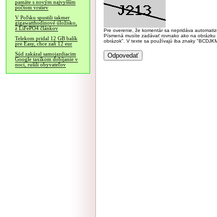
pamäte s novým najvyšším
počtom vrstiev
V Poľsku spustili takmer
gigawatthodinové úložisko,
z LiFePO4 článkov
Pre overenie, že komentár sa nepridáva automatizov
Písmená musíte zadávať rovnako ako na obrázku veľk
Telekom pridal 12 GB balík
obrázok". V texte sa používajú iba znaky "BC
pre Easy, chce zaň 12 eur
Súd zakázal samojazdiacim
Google taxíkom dobíjanie v
noci, rušili obyvateľov