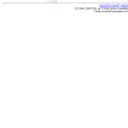
NÁVŠTEVNOSŤ
|
INZE
(C) 2004, 2005 DSL.sk | Všetky práva vyhradené
Všetky uvedené informácie sú b