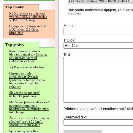
Od: NooN | Pridané: 2015-10-19 08:45:41
Top články
Tak podla hodnotenia tipujem, ze nikto 
Na Slovensku sa v tichosti
Odpovedať
vypína ADSL v lokalitách s
VDSL, už 31. mája
Meno:
Orange sa doťahuje na UPC
a O2, spustí 2.5 Gbps
pripojenie
Titulok:
Top správy
Rumunsko odstrelmi a
blokádou mení tok Dunaja,
Text:
aby udržalo jadrovú
elektráreň v chode
Joj Play výrazne zdražuje
Chrome sa bude
aktualizovať dvakrát
týždenne, v budúcnosti sa
bude aktualizovať bez
reštartov
Slovensko.sk má opäť
technické problémy
Maďarsko jadrovú elektráreň
nakoniec kompletne
Prihláste sa
a povoľte si emailové notifiká
neodstavilo, Rumunsko mení
tok Dunaja
Overovací text:
Železnice znižujú kvôli teplu
rýchlosť iba na 50 km/h,
spôsobuje to meškanie
Spustená výroba flash