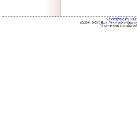
NÁVŠTEVNOSŤ
|
INZE
(C) 2004, 2005 DSL.sk | Všetky práva vyhradené
Všetky uvedené informácie sú b