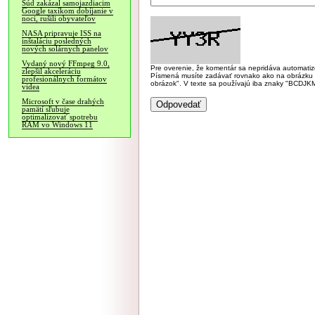
Súd zakázal samojazdiacim
Google taxíkom dobíjanie v
noci, rušili obyvateľov
NASA pripravuje ISS na
inštaláciu posledných
nových solárnych panelov
Vydaný nový FFmpeg 9.0,
Pre overenie, že komentár sa nepridáva automatizov
zlepšil akceleráciu
Písmená musíte zadávať rovnako ako na obrázku veľk
profesionálnych formátov
obrázok". V texte sa používajú iba znaky "BC
videa
Microsoft v čase drahých
pamätí sľubuje
optimalizovať spotrebu
RAM vo Windows 11