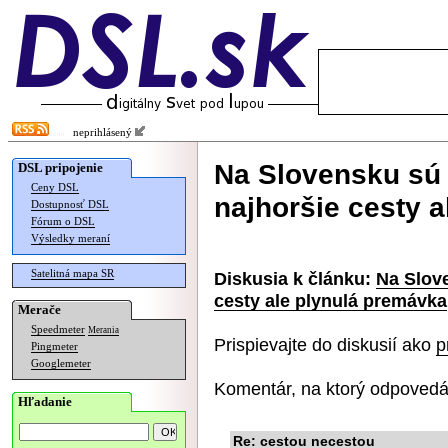
neprihlásený
Na Slovensku sú 
DSL pripojenie
Ceny DSL
najhoršie cesty 
Dostupnosť DSL
Fórum o DSL
Výsledky meraní
Satelitná mapa SR
Diskusia k článku:
Na Slov
cesty ale plynulá premávka
Merače
Speedmeter
Merania
Prispievajte do diskusií ako
p
Pingmeter
Googlemeter
Komentár, na ktorý odpovedá
Hľadanie
Re: cestou necestou