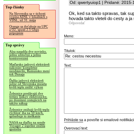
Od: qwertyuiop1 | Pridané: 2015-
Top články
Ok, ked sa takto spravas, tak sup
Na Slovensku sa v tichosti
vypína ADSL v lokalitách s
hovada takto vleteli do cesty a ja
VDSL, už 31. mája
Odpovedať
Orange sa doťahuje na UPC
a O2, spustí 2.5 Gbps
pripojenie
Meno:
Top správy
Titulok:
Alza nasadila dve novinky,
jednu užitočnú a jednu
kontroverznú
Maďarsko jadrovú elektráreň
Text:
nakoniec kompletne
neodstavilo, Rumunsko mení
tok Dunaja
Ďalšia jadrová elektráreň
južne od Slovenska musela
kvôli teplu znížiť výkon
Železnice predávajú dve
tretiny lístkov elektronicky,
po donútení cestujúcich na
takýto nákup
Železnice znižujú kvôli teplu
rýchlosť iba na 50 km/h,
spôsobuje to meškanie
Prihláste sa
a povoľte si emailové notifiká
NASA na diaľku na sonde
Voyager 2 úspešne znížila
Overovací text:
spotrebu