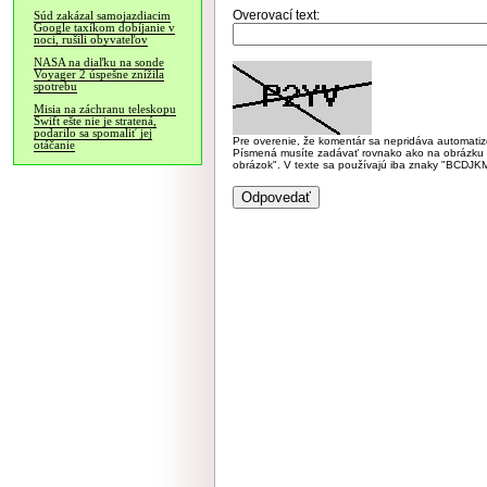
Overovací text:
Súd zakázal samojazdiacim
Google taxíkom dobíjanie v
noci, rušili obyvateľov
NASA na diaľku na sonde
Voyager 2 úspešne znížila
spotrebu
Misia na záchranu teleskopu
Swift ešte nie je stratená,
podarilo sa spomaliť jej
Pre overenie, že komentár sa nepridáva automatizov
otáčanie
Písmená musíte zadávať rovnako ako na obrázku veľk
obrázok". V texte sa používajú iba znaky "BC