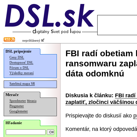
neprihlásený
FBI radí obetiam
DSL pripojenie
Ceny DSL
ransomwaru zapla
Dostupnosť DSL
Fórum o DSL
dáta odomknú
Výsledky meraní
Satelitná mapa SR
Diskusia k článku:
FBI rad
Merače
zaplatiť, zločinci väčšino
Speedmeter
Merania
Pingmeter
Googlemeter
Prispievajte do diskusií ako
p
Hľadanie
Komentár, na ktorý odpovedá