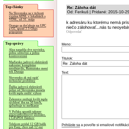
Top články
Re: Záloha dát
Od: Ferikuš | Pridané: 2015-10-2
Na Slovensku sa v tichosti
vypína ADSL v lokalitách s
VDSL, už 31. mája
k adresáru ku ktorému nemá príst
Orange sa doťahuje na UPC
niečo zálohovať...nás tu neoyebá
a O2, spustí 2.5 Gbps
Odpovedať
pripojenie
Top správy
Meno:
Alza nasadila dve novinky,
jednu užitočnú a jednu
kontroverznú
Titulok:
Maďarsko jadrovú elektráreň
nakoniec kompletne
neodstavilo, Rumunsko mení
tok Dunaja
Text:
Slovensko.sk má opäť
technické problémy
Ďalšia jadrová elektráreň
južne od Slovenska musela
kvôli teplu znížiť výkon
Železnice znižujú kvôli teplu
rýchlosť iba na 50 km/h,
spôsobuje to meškanie
V Poľsku spustili takmer
gigawatthodinové úložisko,
z LiFePO4 článkov
Telekom pridal 12 GB balík
Prihláste sa
a povoľte si emailové notifiká
pre Easy, chce zaň 12 eur