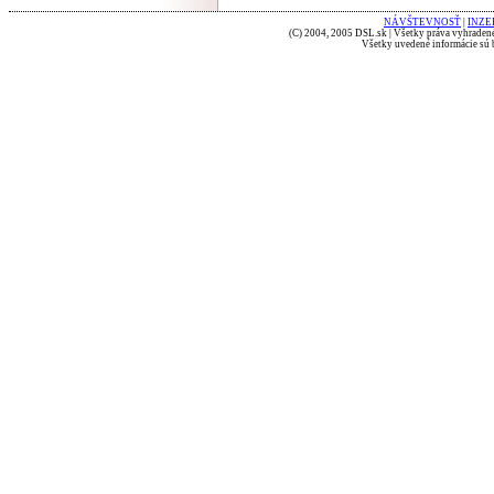
NÁVŠTEVNOSŤ
|
INZE
(C) 2004, 2005 DSL.sk | Všetky práva vyhradené
Všetky uvedené informácie sú b