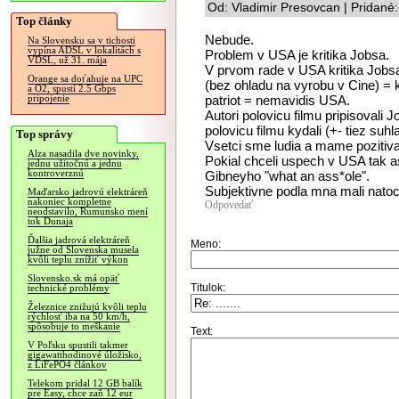
Od: Vladimir Presovcan | Pridané
Top články
Nebude.
Na Slovensku sa v tichosti
vypína ADSL v lokalitách s
Problem v USA je kritika Jobsa.
VDSL, už 31. mája
V prvom rade v USA kritika Jobsa 
Orange sa doťahuje na UPC
(bez ohladu na vyrobu v Cine) = k
a O2, spustí 2.5 Gbps
patriot = nemavidis USA.
pripojenie
Autori polovicu filmu pripisovali 
polovicu filmu kydali (+- tiez suhl
Top správy
Vsetci sme ludia a mame pozitiva
Alza nasadila dve novinky,
Pokial chceli uspech v USA tak a
jednu užitočnú a jednu
kontroverznú
Gibneyho "what an ass*ole".
Subjektivne podla mna mali natoci
Maďarsko jadrovú elektráreň
nakoniec kompletne
Odpovedať
neodstavilo, Rumunsko mení
tok Dunaja
Ďalšia jadrová elektráreň
Meno:
južne od Slovenska musela
kvôli teplu znížiť výkon
Slovensko.sk má opäť
Titulok:
technické problémy
Železnice znižujú kvôli teplu
rýchlosť iba na 50 km/h,
spôsobuje to meškanie
Text:
V Poľsku spustili takmer
gigawatthodinové úložisko,
z LiFePO4 článkov
Telekom pridal 12 GB balík
pre Easy, chce zaň 12 eur