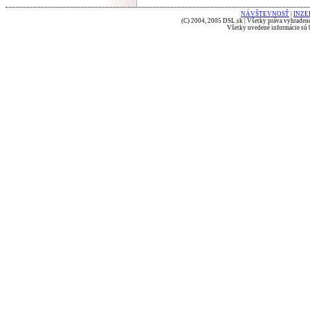
NÁVŠTEVNOSŤ
|
INZE
(C) 2004, 2005 DSL.sk | Všetky práva vyhradené
Všetky uvedené informácie sú b