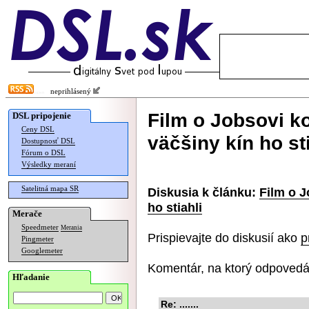
neprihlásený
Film o Jobsovi k
DSL pripojenie
Ceny DSL
väčšiny kín ho sti
Dostupnosť DSL
Fórum o DSL
Výsledky meraní
Satelitná mapa SR
Diskusia k článku:
Film o J
ho stiahli
Merače
Speedmeter
Merania
Prispievajte do diskusií ako
p
Pingmeter
Googlemeter
Komentár, na ktorý odpovedá
Hľadanie
Re: .......