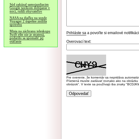
Súd zakázal samojazdiacim
Google taxíkom dobíjanie v
noci, rušili obyvateľov
NASA na diaľku na sonde
Voyager 2 úspešne znížila
spotrebu
Misia na záchranu teleskopu
Prihláste sa
a povoľte si emailové notifiká
Swift ešte nie je stratená,
podarilo sa spomaliť jej
Overovací text:
otáčanie
Pre overenie, že komentár sa nepridáva automatizov
Písmená musíte zadávať rovnako ako na obrázku veľk
obrázok". V texte sa používajú iba znaky "BC