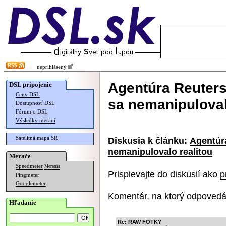
neprihlásený
Agentúra Reuters
DSL pripojenie
Ceny DSL
sa nemanipuloval
Dostupnosť DSL
Fórum o DSL
Výsledky meraní
Satelitná mapa SR
Diskusia k článku:
Agentúr
nemanipulovalo realitou
Merače
Speedmeter
Merania
Prispievajte do diskusií ako
p
Pingmeter
Googlemeter
Komentár, na ktorý odpovedá
Hľadanie
Re: RAW FOTKY