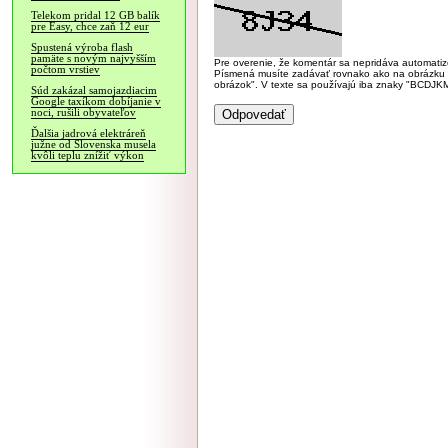
Telekom pridal 12 GB balík
pre Easy, chce zaň 12 eur
Spustená výroba flash
pamäte s novým najvyšším
Pre overenie, že komentár sa nepridáva automatizov
počtom vrstiev
Písmená musíte zadávať rovnako ako na obrázku veľk
obrázok". V texte sa používajú iba znaky "BC
Súd zakázal samojazdiacim
Google taxíkom dobíjanie v
noci, rušili obyvateľov
Ďalšia jadrová elektráreň
južne od Slovenska musela
kvôli teplu znížiť výkon