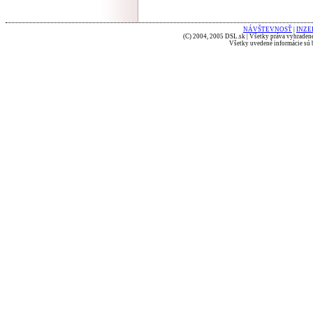
NÁVŠTEVNOSŤ
|
INZE
(C) 2004, 2005 DSL.sk | Všetky práva vyhradené
Všetky uvedené informácie sú b