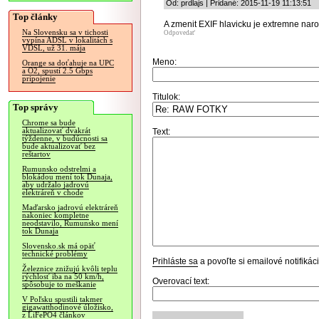
Od: prdlajs | Pridané: 2015-11-19 11:13:51
Top články
A zmenit EXIF hlavicku je extremne naro
Na Slovensku sa v tichosti
Odpovedať
vypína ADSL v lokalitách s
VDSL, už 31. mája
Meno:
Orange sa doťahuje na UPC
a O2, spustí 2.5 Gbps
pripojenie
Titulok:
Top správy
Chrome sa bude
aktualizovať dvakrát
Text:
týždenne, v budúcnosti sa
bude aktualizovať bez
reštartov
Rumunsko odstrelmi a
blokádou mení tok Dunaja,
aby udržalo jadrovú
elektráreň v chode
Maďarsko jadrovú elektráreň
nakoniec kompletne
neodstavilo, Rumunsko mení
tok Dunaja
Slovensko.sk má opäť
technické problémy
Prihláste sa
a povoľte si emailové notifiká
Železnice znižujú kvôli teplu
rýchlosť iba na 50 km/h,
Overovací text:
spôsobuje to meškanie
V Poľsku spustili takmer
gigawatthodinové úložisko,
z LiFePO4 článkov